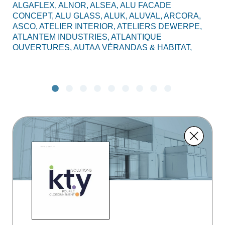
ALGAFLEX,
ALNOR,
ALSEA,
ALU FACADE
AL
CONCEPT,
ALU GLASS,
ALUK,
ALUVAL,
ARCORA,
CO
ASCO,
ATELIER INTERIOR,
ATELIERS DEWERPE,
BO
ATLANTEM INDUSTRIES,
ATLANTIQUE
C2
OUVERTURES,
AUTAA VÉRANDAS & HABITAT,