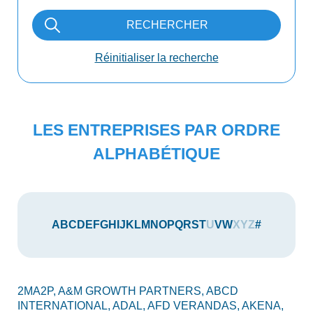
RECHERCHER
Réinitialiser la recherche
LES ENTREPRISES PAR ORDRE
ALPHABÉTIQUE
A
B
C
D
E
F
G
H
I
J
K
L
M
N
O
P
Q
R
S
T
U
V
W
X
Y
Z
#
2MA2P,
A&M GROWTH PARTNERS,
ABCD
AU
INTERNATIONAL,
ADAL,
AFD VERANDAS,
AKENA,
AX