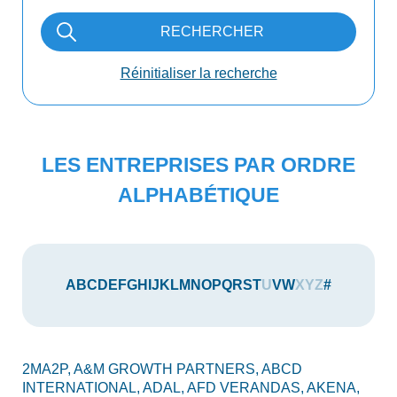
RECHERCHER
Réinitialiser la recherche
LES ENTREPRISES PAR ORDRE
ALPHABÉTIQUE
A
B
C
D
E
F
G
H
I
J
K
L
M
N
O
P
Q
R
S
T
U
V
W
X
Y
Z
#
2MA2P,
A&M GROWTH PARTNERS,
ABCD
AU
INTERNATIONAL,
ADAL,
AFD VERANDAS,
AKENA,
AX