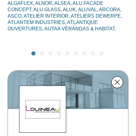
ALGAFLEX,
ALNOR,
ALSEA,
ALU FACADE
AL
CONCEPT,
ALU GLASS,
ALUK,
ALUVAL,
ARCORA,
CO
ASCO,
ATELIER INTERIOR,
ATELIERS DEWERPE,
BO
ATLANTEM INDUSTRIES,
ATLANTIQUE
C2
OUVERTURES,
AUTAA VÉRANDAS & HABITAT,