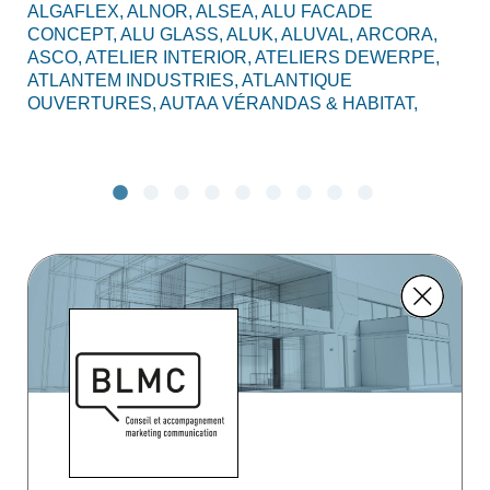
ALGAFLEX,
ALNOR,
ALSEA,
ALU FACADE
AL
CONCEPT,
ALU GLASS,
ALUK,
ALUVAL,
ARCORA,
CO
ASCO,
ATELIER INTERIOR,
ATELIERS DEWERPE,
BO
ATLANTEM INDUSTRIES,
ATLANTIQUE
C2
OUVERTURES,
AUTAA VÉRANDAS & HABITAT,