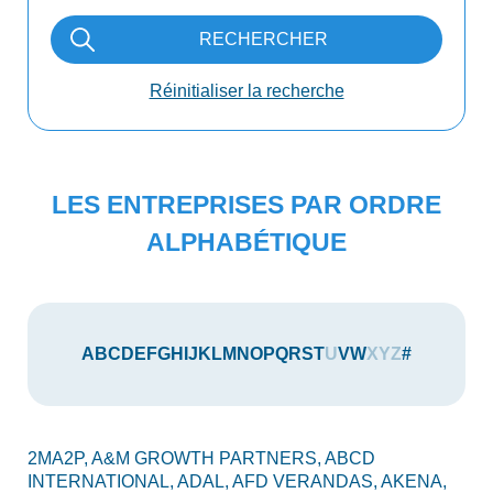
RECHERCHER
Réinitialiser la recherche
LES ENTREPRISES PAR ORDRE
ALPHABÉTIQUE
A
B
C
D
E
F
G
H
I
J
K
L
M
N
O
P
Q
R
S
T
U
V
W
X
Y
Z
#
2MA2P,
A&M GROWTH PARTNERS,
ABCD
AU
INTERNATIONAL,
ADAL,
AFD VERANDAS,
AKENA,
AX