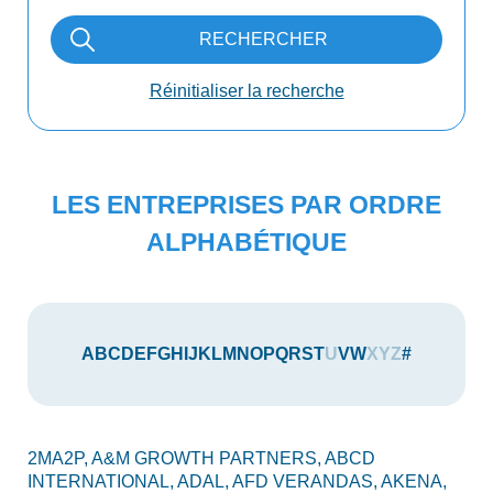
RECHERCHER
Réinitialiser la recherche
LES ENTREPRISES PAR ORDRE
ALPHABÉTIQUE
A
B
C
D
E
F
G
H
I
J
K
L
M
N
O
P
Q
R
S
T
U
V
W
X
Y
Z
#
2MA2P,
A&M GROWTH PARTNERS,
ABCD
AU
INTERNATIONAL,
ADAL,
AFD VERANDAS,
AKENA,
AX