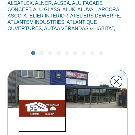
ALGAFLEX,
ALNOR,
ALSEA,
ALU FACADE
AL
CONCEPT,
ALU GLASS,
ALUK,
ALUVAL,
ARCORA,
CO
ASCO,
ATELIER INTERIOR,
ATELIERS DEWERPE,
BO
ATLANTEM INDUSTRIES,
ATLANTIQUE
C2
OUVERTURES,
AUTAA VÉRANDAS & HABITAT,