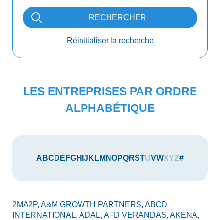
RECHERCHER
Réinitialiser la recherche
LES ENTREPRISES PAR ORDRE
ALPHABÉTIQUE
A
B
C
D
E
F
G
H
I
J
K
L
M
N
O
P
Q
R
S
T
U
V
W
X
Y
Z
#
2MA2P,
A&M GROWTH PARTNERS,
ABCD
AU
INTERNATIONAL,
ADAL,
AFD VERANDAS,
AKENA,
AX