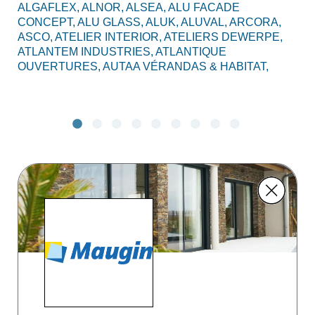
ALGAFLEX,
ALNOR,
ALSEA,
ALU FACADE
AL
CONCEPT,
ALU GLASS,
ALUK,
ALUVAL,
ARCORA,
CO
ASCO,
ATELIER INTERIOR,
ATELIERS DEWERPE,
BO
ATLANTEM INDUSTRIES,
ATLANTIQUE
C2
OUVERTURES,
AUTAA VÉRANDAS & HABITAT,