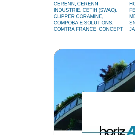
CERENN,
CERENN
HO
INDUSTRIE,
CETIH (SWAO),
F
CLIPPER CORAMINE,
M
COMPOBAIE SOLUTIONS,
S
COMTRA FRANCE,
CONCEPT
J