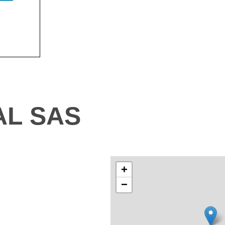
AL SAS
+
−