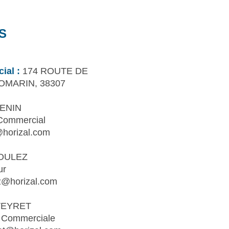
S
ial :
174 ROUTE DE
DOMARIN, 38307
GENIN
Commercial
horizal.com
OULEZ
ur
z@horizal.com
 VEYRET
 Commerciale