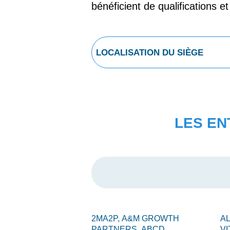
bénéficient de qualifications e
LES EN
2MA2P,
A&M GROWTH
A
PARTNERS,
ABCD
VI