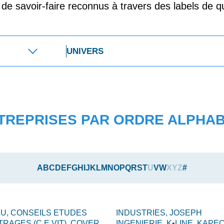
t de savoir-faire reconnus à travers des labels de qu
TREPRISES PAR ORDRE ALPHA
A
B
C
D
E
F
G
H
I
J
K
L
M
N
O
P
Q
R
S
T
U
V
W
X
Y
Z
#
LU,
CONSEILS ETUDES
INDUSTRIES,
JOSEPH
TRAGES (C.E.VIT),
COVER
INGENIERIE,
K•LINE,
KAPEC