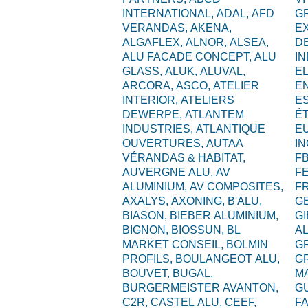
INTERNATIONAL,
ADAL,
AFD
G
VERANDAS,
AKENA,
E
ALGAFLEX,
ALNOR,
ALSEA,
D
ALU FACADE CONCEPT,
ALU
I
GLASS,
ALUK,
ALUVAL,
EL
ARCORA,
ASCO,
ATELIER
E
INTERIOR,
ATELIERS
ES
DEWERPE,
ATLANTEM
É
INDUSTRIES,
ATLANTIQUE
E
OUVERTURES,
AUTAA
I
VÉRANDAS & HABITAT,
F
AUVERGNE ALU,
AV
F
ALUMINIUM,
AV COMPOSITES,
F
AXALYS,
AXONING,
B'ALU,
G
BIASON,
BIEBER ALUMINIUM,
GI
BIGNON,
BIOSSUN,
BL
A
MARKET CONSEIL,
BOLMIN
G
PROFILS,
BOULANGEOT ALU,
G
BOUVET,
BUGAL,
M
BURGERMEISTER AVANTON,
G
C2R,
CASTEL ALU,
CEEF,
F