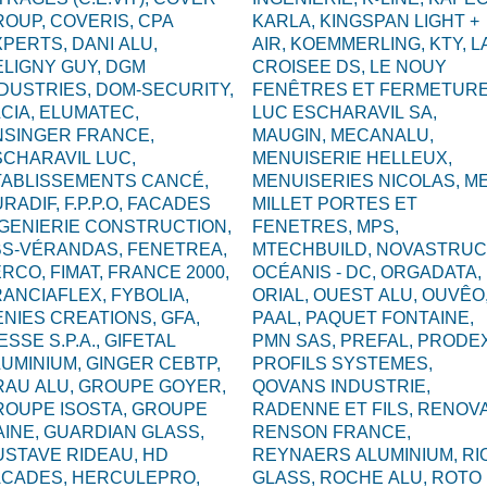
ROUP,
COVERIS,
CPA
KARLA,
KINGSPAN LIGHT +
XPERTS,
DANI ALU,
AIR,
KOEMMERLING,
KTY,
L
ELIGNY GUY,
DGM
CROISEE DS,
LE NOUY
NDUSTRIES,
DOM-SECURITY,
FENÊTRES ET FERMETURE
CIA,
ELUMATEC,
LUC ESCHARAVIL SA,
NSINGER FRANCE,
MAUGIN,
MECANALU,
CHARAVIL LUC,
MENUISERIE HELLEUX,
TABLISSEMENTS CANCÉ,
MENUISERIES NICOLAS,
ME
URADIF,
F.P.P.O,
FACADES
MILLET PORTES ET
NGENIERIE CONSTRUCTION,
FENETRES,
MPS,
BS-VÉRANDAS,
FENETREA,
MTECHBUILD,
NOVASTRUC
ERCO,
FIMAT,
FRANCE 2000,
OCÉANIS - DC,
ORGADATA,
RANCIAFLEX,
FYBOLIA,
ORIAL,
OUEST ALU,
OUVÊO
ENIES CREATIONS,
GFA,
PAAL,
PAQUET FONTAINE,
ESSE S.P.A.,
GIFETAL
PMN SAS,
PREFAL,
PRODEX
LUMINIUM,
GINGER CEBTP,
PROFILS SYSTEMES,
RAU ALU,
GROUPE GOYER,
QOVANS INDUSTRIE,
ROUPE ISOSTA,
GROUPE
RADENNE ET FILS,
RENOVA
AINE,
GUARDIAN GLASS,
RENSON FRANCE,
USTAVE RIDEAU,
HD
REYNAERS ALUMINIUM,
RI
ACADES,
HERCULEPRO,
GLASS,
ROCHE ALU,
ROTO