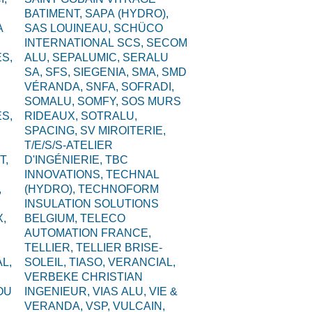
BATIMENT,
SAPA (HYDRO),
A
SAS LOUINEAU,
SCHÜCO
INTERNATIONAL SCS,
SECOM
S,
ALU,
SEPALUMIC,
SERALU
SA,
SFS,
SIEGENIA,
SMA,
SMD
VÉRANDA,
SNFA,
SOFRADI,
SOMALU,
SOMFY,
SOS MURS
S,
RIDEAUX,
SOTRALU,
SPACING,
SV MIROITERIE,
T/E/S/S-ATELIER
T,
D'INGÉNIERIE,
TBC
INNOVATIONS,
TECHNAL
,
(HYDRO),
TECHNOFORM
INSULATION SOLUTIONS
,
BELGIUM,
TELECO
AUTOMATION FRANCE,
TELLIER,
TELLIER BRISE-
L,
SOLEIL,
TIASO,
VERANCIAL,
VERBEKE CHRISTIAN
OU
INGENIEUR,
VIAS ALU,
VIE &
VERANDA,
VSP,
VULCAIN,