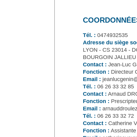
COORDONNÉE
Tél. :
0474932535
Adresse du siège soc
LYON - CS 23014 - 
BOURGOIN JALLIEU
Contact :
Jean-Luc 
Fonction :
Directeur 
Email :
jeanlucgenin@
Tél. :
06 26 33 32 85
Contact :
Arnaud DR
Fonction :
Prescripte
Email :
arnauddroule
Tél. :
06 26 33 32 72
Contact :
Catherine
Fonction :
Assistante