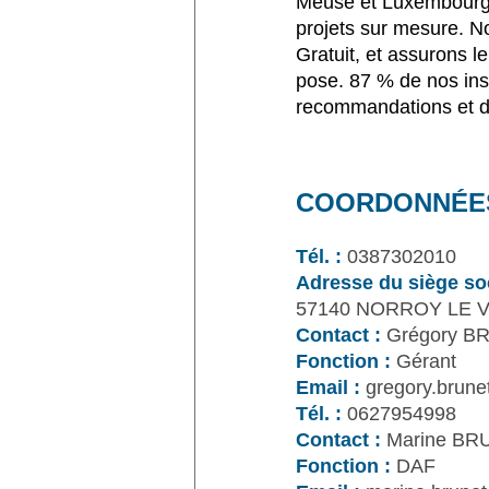
Meuse et Luxembourg,
projets sur mesure. 
Gratuit, et assurons le
pose. 87 % de nos inst
recommandations et d’
COORDONNÉE
Tél. :
0387302010
Adresse du siège soc
57140 NORROY LE 
Contact :
Grégory B
Fonction :
Gérant
Email :
gregory.brun
Tél. :
0627954998
Contact :
Marine BR
Fonction :
DAF