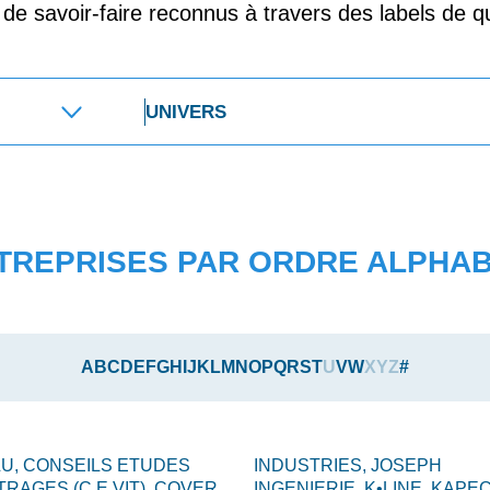
t de savoir-faire reconnus à travers des labels de qu
TREPRISES PAR ORDRE ALPHA
A
B
C
D
E
F
G
H
I
J
K
L
M
N
O
P
Q
R
S
T
U
V
W
X
Y
Z
#
LU,
CONSEILS ETUDES
INDUSTRIES,
JOSEPH
TRAGES (C.E.VIT),
COVER
INGENIERIE,
K•LINE,
KAPEC