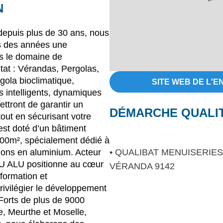
N
 depuis plus de 30 ans, nous
s des années une
s le domaine de
itat : Vérandas, Pergolas,
rgola bioclimatique,
SITE WEB DE L'E
 intelligents, dynamiques
ttront de garantir un
DÉMARCHE QUALI
out en sécurisant votre
st doté d’un bâtiment
00m², spécialement dédié à
sions en aluminium. Acteur
• QUALIBAT MENUISERIES
AU ALU positionne au cœur
VÉRANDA 9142
 formation et
rivilégier le développement
 Forts de plus de 9000
e, Meurthe et Moselle,