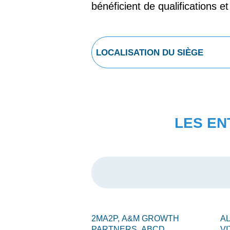
bénéficient de qualifications e
LES EN
2MA2P,
A&M GROWTH
A
PARTNERS,
ABCD
VI