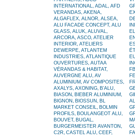
INTERNATIONAL,
ADAL,
AFD
G
VERANDAS,
AKENA,
E
ALGAFLEX,
ALNOR,
ALSEA,
D
ALU FACADE CONCEPT,
ALU
I
GLASS,
ALUK,
ALUVAL,
EL
ARCORA,
ASCO,
ATELIER
E
INTERIOR,
ATELIERS
ES
DEWERPE,
ATLANTEM
É
INDUSTRIES,
ATLANTIQUE
E
OUVERTURES,
AUTAA
I
VÉRANDAS & HABITAT,
F
AUVERGNE ALU,
AV
F
ALUMINIUM,
AV COMPOSITES,
F
AXALYS,
AXONING,
B'ALU,
G
BIASON,
BIEBER ALUMINIUM,
GI
BIGNON,
BIOSSUN,
BL
A
MARKET CONSEIL,
BOLMIN
G
PROFILS,
BOULANGEOT ALU,
G
BOUVET,
BUGAL,
M
BURGERMEISTER AVANTON,
G
C2R,
CASTEL ALU,
CEEF,
F