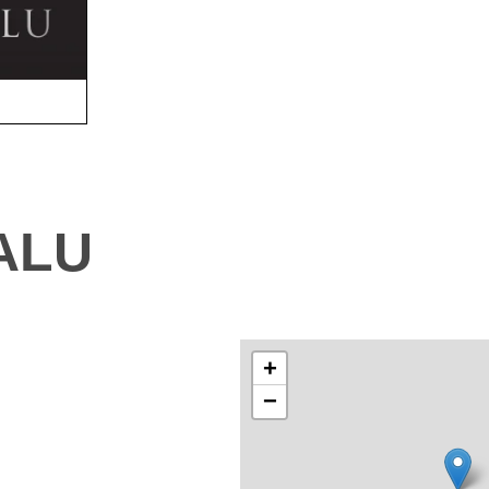
ALU
+
−