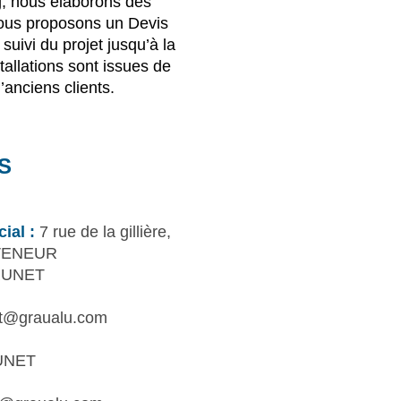
 nous élaborons des
Nous proposons un Devis
 suivi du projet jusqu’à la
allations sont issues de
anciens clients.
S
ial :
7 rue de la gillière,
VENEUR
RUNET
et@graualu.com
UNET