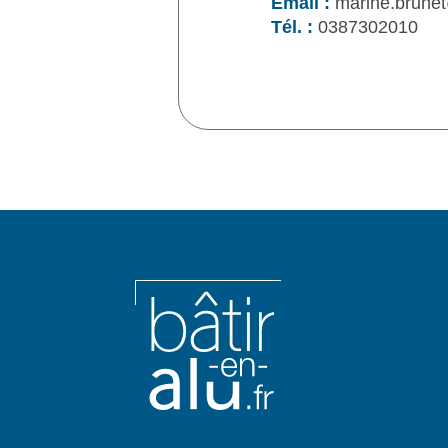
Email :
marine.brune
Tél. :
0387302010