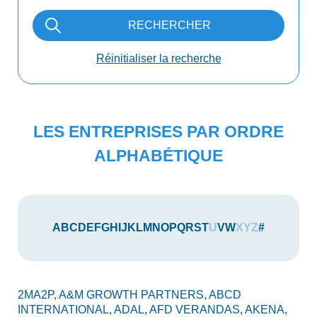
RECHERCHER
Réinitialiser la recherche
LES ENTREPRISES PAR ORDRE
ALPHABÉTIQUE
A
B
C
D
E
F
G
H
I
J
K
L
M
N
O
P
Q
R
S
T
U
V
W
X
Y
Z
#
2MA2P,
A&M GROWTH PARTNERS,
ABCD
AU
INTERNATIONAL,
ADAL,
AFD VERANDAS,
AKENA,
AX