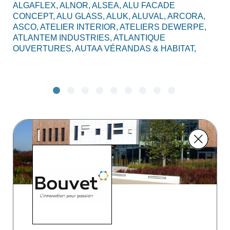
ALGAFLEX,
ALNOR,
ALSEA,
ALU FACADE
AL
CONCEPT,
ALU GLASS,
ALUK,
ALUVAL,
ARCORA,
CO
ASCO,
ATELIER INTERIOR,
ATELIERS DEWERPE,
BO
ATLANTEM INDUSTRIES,
ATLANTIQUE
C2
OUVERTURES,
AUTAA VÉRANDAS & HABITAT,