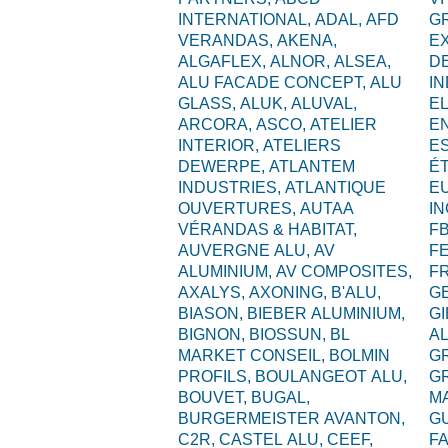
INTERNATIONAL,
ADAL,
AFD
G
VERANDAS,
AKENA,
E
ALGAFLEX,
ALNOR,
ALSEA,
D
ALU FACADE CONCEPT,
ALU
I
GLASS,
ALUK,
ALUVAL,
EL
ARCORA,
ASCO,
ATELIER
E
INTERIOR,
ATELIERS
ES
DEWERPE,
ATLANTEM
É
INDUSTRIES,
ATLANTIQUE
E
OUVERTURES,
AUTAA
I
VÉRANDAS & HABITAT,
F
AUVERGNE ALU,
AV
F
ALUMINIUM,
AV COMPOSITES,
F
AXALYS,
AXONING,
B'ALU,
G
BIASON,
BIEBER ALUMINIUM,
GI
BIGNON,
BIOSSUN,
BL
A
MARKET CONSEIL,
BOLMIN
G
PROFILS,
BOULANGEOT ALU,
G
BOUVET,
BUGAL,
M
BURGERMEISTER AVANTON,
G
C2R,
CASTEL ALU,
CEEF,
F