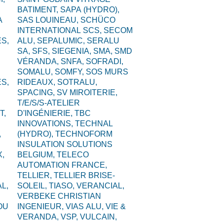
BATIMENT,
SAPA (HYDRO),
A
SAS LOUINEAU,
SCHÜCO
INTERNATIONAL SCS,
SECOM
S,
ALU,
SEPALUMIC,
SERALU
SA,
SFS,
SIEGENIA,
SMA,
SMD
VÉRANDA,
SNFA,
SOFRADI,
SOMALU,
SOMFY,
SOS MURS
S,
RIDEAUX,
SOTRALU,
SPACING,
SV MIROITERIE,
T/E/S/S-ATELIER
T,
D'INGÉNIERIE,
TBC
INNOVATIONS,
TECHNAL
,
(HYDRO),
TECHNOFORM
INSULATION SOLUTIONS
,
BELGIUM,
TELECO
AUTOMATION FRANCE,
TELLIER,
TELLIER BRISE-
L,
SOLEIL,
TIASO,
VERANCIAL,
VERBEKE CHRISTIAN
OU
INGENIEUR,
VIAS ALU,
VIE &
VERANDA,
VSP,
VULCAIN,