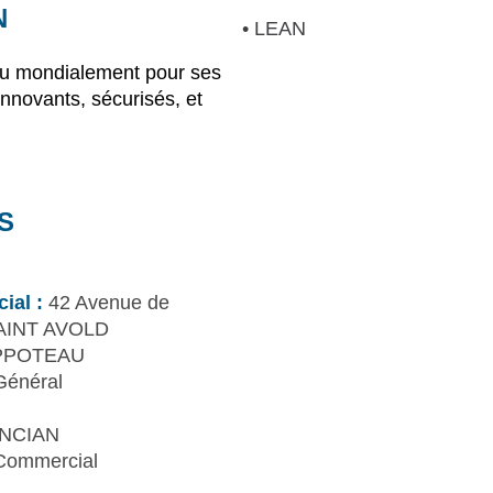
N
• LEAN
u mondialement pour ses
nnovants, sécurisés, et
S
ial :
42 Avenue de
AINT AVOLD
PPOTEAU
Général
NCIAN
Commercial