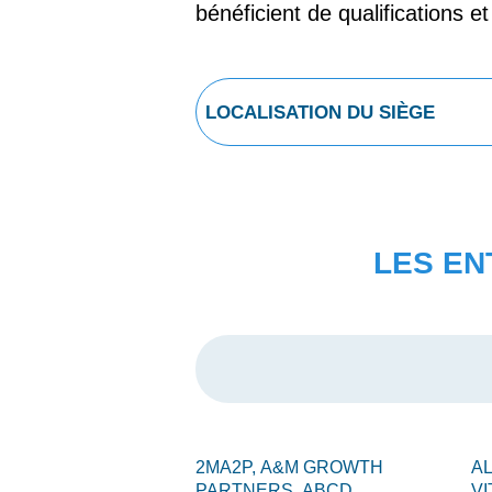
bénéficient de qualifications e
LES EN
2MA2P,
A&M GROWTH
A
PARTNERS,
ABCD
VI