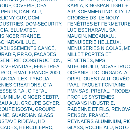
ROUP,
COVERIS,
CPA
KARLA,
KINGSPAN LIGHT +
XPERTS,
DANI ALU,
AIR,
KOEMMERLING,
KTY,
L
ELIGNY GUY,
DGM
CROISEE DS,
LE NOUY
NDUSTRIES,
DOM-SECURITY,
FENÊTRES ET FERMETURE
CIA,
ELUMATEC,
LUC ESCHARAVIL SA,
NSINGER FRANCE,
MAUGIN,
MECANALU,
CHARAVIL LUC,
MENUISERIE HELLEUX,
TABLISSEMENTS CANCÉ,
MENUISERIES NICOLAS,
ME
URADIF,
F.P.P.O,
FACADES
MILLET PORTES ET
NGENIERIE CONSTRUCTION,
FENETRES,
MPS,
BS-VÉRANDAS,
FENETREA,
MTECHBUILD,
NOVASTRUC
ERCO,
FIMAT,
FRANCE 2000,
OCÉANIS - DC,
ORGADATA,
RANCIAFLEX,
FYBOLIA,
ORIAL,
OUEST ALU,
OUVÊO
ENIES CREATIONS,
GFA,
PAAL,
PAQUET FONTAINE,
ESSE S.P.A.,
GIFETAL
PMN SAS,
PREFAL,
PRODEX
LUMINIUM,
GINGER CEBTP,
PROFILS SYSTEMES,
RAU ALU,
GROUPE GOYER,
QOVANS INDUSTRIE,
ROUPE ISOSTA,
GROUPE
RADENNE ET FILS,
RENOVA
AINE,
GUARDIAN GLASS,
RENSON FRANCE,
USTAVE RIDEAU,
HD
REYNAERS ALUMINIUM,
RI
ACADES,
HERCULEPRO,
GLASS,
ROCHE ALU,
ROTO