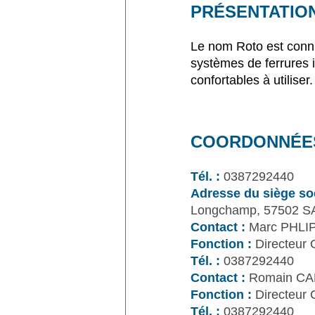
PRÉSENTATIO
Le nom Roto est conn
systèmes de ferrures i
confortables à utiliser.
COORDONNÉE
Tél. :
0387292440
Adresse du siège soc
Longchamp, 57502 S
Contact :
Marc PHLI
Fonction :
Directeur 
Tél. :
0387292440
Contact :
Romain CA
Fonction :
Directeur 
Tél. :
0387292440