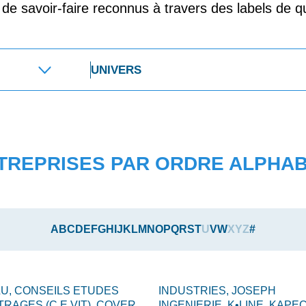
t de savoir-faire reconnus à travers des labels de qu
TREPRISES PAR ORDRE ALPHA
A
B
C
D
E
F
G
H
I
J
K
L
M
N
O
P
Q
R
S
T
U
V
W
X
Y
Z
#
LU,
CONSEILS ETUDES
INDUSTRIES,
JOSEPH
TRAGES (C.E.VIT),
COVER
INGENIERIE,
K•LINE,
KAPEC