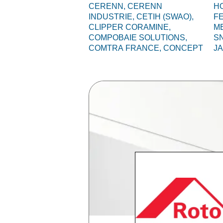
CERENN,
CERENN
HO
INDUSTRIE,
CETIH (SWAO),
F
CLIPPER CORAMINE,
M
COMPOBAIE SOLUTIONS,
S
COMTRA FRANCE,
CONCEPT
J