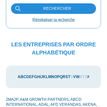
RECHERCHER
Réinitialiser la recherche
LES ENTREPRISES PAR ORDRE
ALPHABÉTIQUE
A
B
C
D
E
F
G
H
I
J
K
L
M
N
O
P
Q
R
S
T
U
V
W
X
Y
Z
#
2MA2P,
A&M GROWTH PARTNERS,
ABCD
AU
INTERNATIONAL,
ADAL,
AFD VERANDAS,
AKENA,
AX