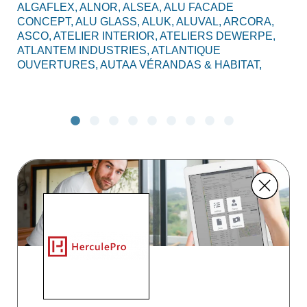
ALGAFLEX,
ALNOR,
ALSEA,
ALU FACADE
AL
CONCEPT,
ALU GLASS,
ALUK,
ALUVAL,
ARCORA,
CO
ASCO,
ATELIER INTERIOR,
ATELIERS DEWERPE,
BO
ATLANTEM INDUSTRIES,
ATLANTIQUE
C2
OUVERTURES,
AUTAA VÉRANDAS & HABITAT,