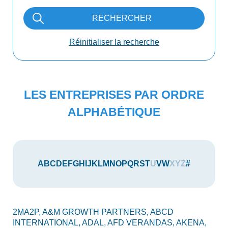
RECHERCHER
Réinitialiser la recherche
LES ENTREPRISES PAR ORDRE
ALPHABÉTIQUE
A
B
C
D
E
F
G
H
I
J
K
L
M
N
O
P
Q
R
S
T
U
V
W
X
Y
Z
#
2MA2P,
A&M GROWTH PARTNERS,
ABCD
AU
INTERNATIONAL,
ADAL,
AFD VERANDAS,
AKENA,
AX