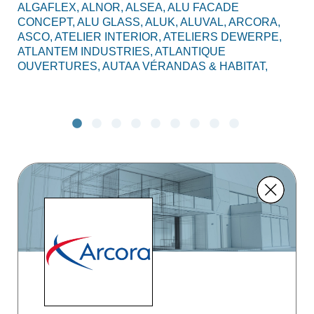
ALGAFLEX,
ALNOR,
ALSEA,
ALU FACADE
AL
CONCEPT,
ALU GLASS,
ALUK,
ALUVAL,
ARCORA,
CO
ASCO,
ATELIER INTERIOR,
ATELIERS DEWERPE,
BO
ATLANTEM INDUSTRIES,
ATLANTIQUE
C2
OUVERTURES,
AUTAA VÉRANDAS & HABITAT,