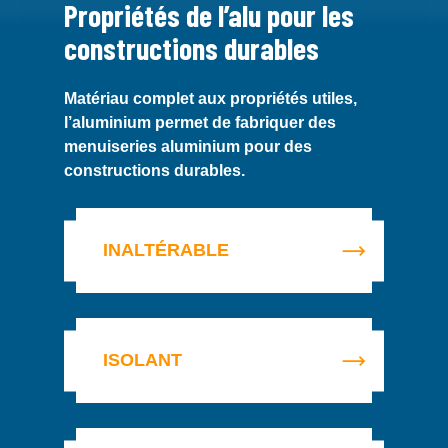
Propriétés de l’alu pour les
constructions durables
Matériau complet aux propriétés utiles,
l’aluminium permet de fabriquer des
menuiseries aluminium pour des
constructions durables.
L’ALUMINIUM,
L’ALUMINIUM,
L’ALUMINUM,
L’ALUMINIUM,
L’ALUMINIUM
L’ALUMINIUM,
INALTÉRABLE
UN
POUR
UN
UN
SAIN
UN
MATÉRIAU
UNE
MATÉRIAU
MATERIAU
ET
MATERIAU
INALTÉRABLE
ISOLATION
LÉGER
DE
SÛRE
RECYCLÉ
ISOLANT
THERMIQUE
ET
CRÉATION
ET
ET
RÉSISTANT
SANS
RECYCLABLE
L’aluminium
L’aluminium
ACOUSTIQUE
LIMITE
est
est
naturellement