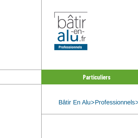
Aller
au
contenu
Particuliers
Bâtir En Alu
>
Professionnels