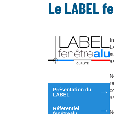
Le LABEL fe
In
L
su
a
N
r
Présentation du
c
LABEL
a
Référentiel
N
fenêtrealu