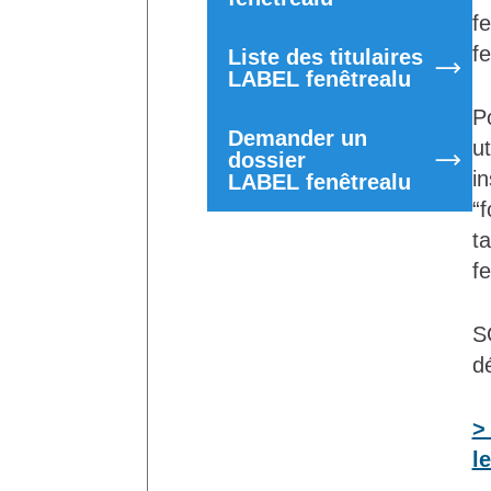
f
f
Liste des titulaires
LABEL fenêtrealu
P
Demander un
u
dossier
in
LABEL fenêtrealu
“
t
fe
SO
dé
>
l