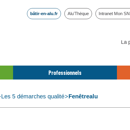
bâtir-en-alu.fr
Alu'Thèque
Intranet Mon S
La 
Professionnels
>
Les 5 démarches qualité
>
Fenêtrealu