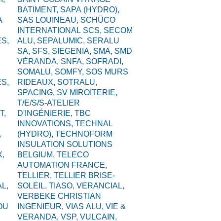
BATIMENT,
SAPA (HYDRO),
A
SAS LOUINEAU,
SCHÜCO
INTERNATIONAL SCS,
SECOM
S,
ALU,
SEPALUMIC,
SERALU
SA,
SFS,
SIEGENIA,
SMA,
SMD
VÉRANDA,
SNFA,
SOFRADI,
SOMALU,
SOMFY,
SOS MURS
S,
RIDEAUX,
SOTRALU,
SPACING,
SV MIROITERIE,
T/E/S/S-ATELIER
T,
D'INGÉNIERIE,
TBC
INNOVATIONS,
TECHNAL
,
(HYDRO),
TECHNOFORM
INSULATION SOLUTIONS
,
BELGIUM,
TELECO
AUTOMATION FRANCE,
TELLIER,
TELLIER BRISE-
L,
SOLEIL,
TIASO,
VERANCIAL,
VERBEKE CHRISTIAN
OU
INGENIEUR,
VIAS ALU,
VIE &
VERANDA,
VSP,
VULCAIN,