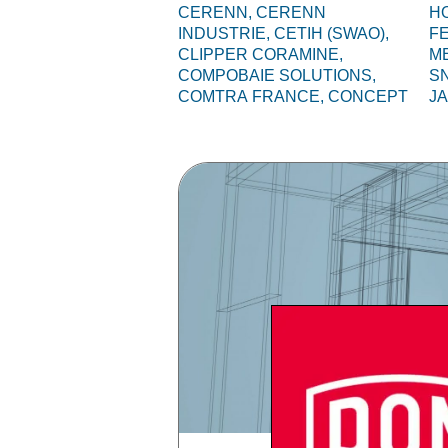
CERENN,
CERENN
HO
INDUSTRIE,
CETIH (SWAO),
F
CLIPPER CORAMINE,
M
COMPOBAIE SOLUTIONS,
S
COMTRA FRANCE,
CONCEPT
J