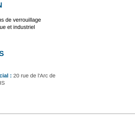
N
ns de verrouillage
e et industriel
S
ial :
20 rue de l'Arc de
IS