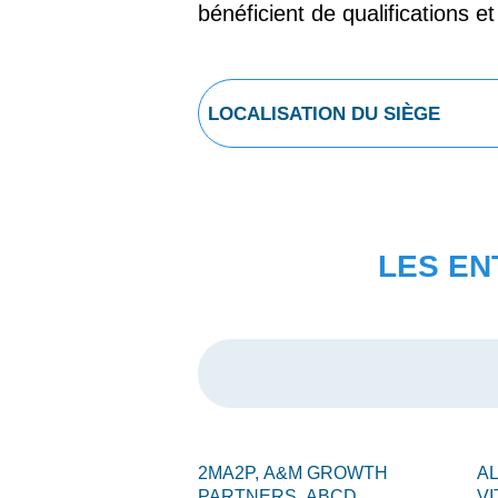
bénéficient de qualifications e
LES EN
2MA2P,
A&M GROWTH
A
PARTNERS,
ABCD
VI