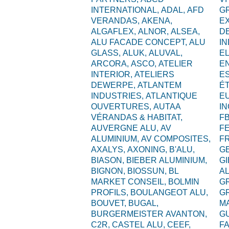
INTERNATIONAL,
ADAL,
AFD
G
VERANDAS,
AKENA,
E
ALGAFLEX,
ALNOR,
ALSEA,
D
ALU FACADE CONCEPT,
ALU
I
GLASS,
ALUK,
ALUVAL,
EL
ARCORA,
ASCO,
ATELIER
E
INTERIOR,
ATELIERS
ES
DEWERPE,
ATLANTEM
É
INDUSTRIES,
ATLANTIQUE
E
OUVERTURES,
AUTAA
I
VÉRANDAS & HABITAT,
F
AUVERGNE ALU,
AV
F
ALUMINIUM,
AV COMPOSITES,
F
AXALYS,
AXONING,
B'ALU,
G
BIASON,
BIEBER ALUMINIUM,
GI
BIGNON,
BIOSSUN,
BL
A
MARKET CONSEIL,
BOLMIN
G
PROFILS,
BOULANGEOT ALU,
G
BOUVET,
BUGAL,
M
BURGERMEISTER AVANTON,
G
C2R,
CASTEL ALU,
CEEF,
F