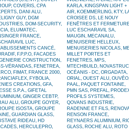
ROUP,
COVERIS,
CPA
KARLA,
KINGSPAN LIGHT +
XPERTS,
DANI ALU,
AIR,
KOEMMERLING,
KTY,
L
ELIGNY GUY,
DGM
CROISEE DS,
LE NOUY
NDUSTRIES,
DOM-SECURITY,
FENÊTRES ET FERMETURE
CIA,
ELUMATEC,
LUC ESCHARAVIL SA,
NSINGER FRANCE,
MAUGIN,
MECANALU,
CHARAVIL LUC,
MENUISERIE HELLEUX,
TABLISSEMENTS CANCÉ,
MENUISERIES NICOLAS,
ME
URADIF,
F.P.P.O,
FACADES
MILLET PORTES ET
NGENIERIE CONSTRUCTION,
FENETRES,
MPS,
BS-VÉRANDAS,
FENETREA,
MTECHBUILD,
NOVASTRUC
ERCO,
FIMAT,
FRANCE 2000,
OCÉANIS - DC,
ORGADATA,
RANCIAFLEX,
FYBOLIA,
ORIAL,
OUEST ALU,
OUVÊO
ENIES CREATIONS,
GFA,
PAAL,
PAQUET FONTAINE,
ESSE S.P.A.,
GIFETAL
PMN SAS,
PREFAL,
PRODEX
LUMINIUM,
GINGER CEBTP,
PROFILS SYSTEMES,
RAU ALU,
GROUPE GOYER,
QOVANS INDUSTRIE,
ROUPE ISOSTA,
GROUPE
RADENNE ET FILS,
RENOVA
AINE,
GUARDIAN GLASS,
RENSON FRANCE,
USTAVE RIDEAU,
HD
REYNAERS ALUMINIUM,
RI
ACADES,
HERCULEPRO,
GLASS,
ROCHE ALU,
ROTO