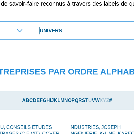
t de savoir-faire reconnus à travers des labels de qu
TREPRISES PAR ORDRE ALPHA
A
B
C
D
E
F
G
H
I
J
K
L
M
N
O
P
Q
R
S
T
U
V
W
X
Y
Z
#
LU,
CONSEILS ETUDES
INDUSTRIES,
JOSEPH
TRAGES (C.E.VIT),
COVER
INGENIERIE,
K•LINE,
KAPEC