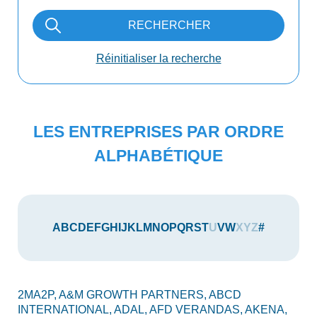
RECHERCHER
Réinitialiser la recherche
LES ENTREPRISES PAR ORDRE
ALPHABÉTIQUE
A
B
C
D
E
F
G
H
I
J
K
L
M
N
O
P
Q
R
S
T
U
V
W
X
Y
Z
#
2MA2P,
A&M GROWTH PARTNERS,
ABCD
AU
INTERNATIONAL,
ADAL,
AFD VERANDAS,
AKENA,
AX