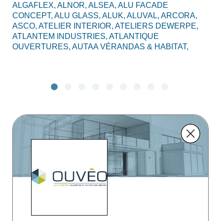
ALGAFLEX,
ALNOR,
ALSEA,
ALU FACADE
AL
CONCEPT,
ALU GLASS,
ALUK,
ALUVAL,
ARCORA,
CO
ASCO,
ATELIER INTERIOR,
ATELIERS DEWERPE,
BO
ATLANTEM INDUSTRIES,
ATLANTIQUE
C2
OUVERTURES,
AUTAA VÉRANDAS & HABITAT,