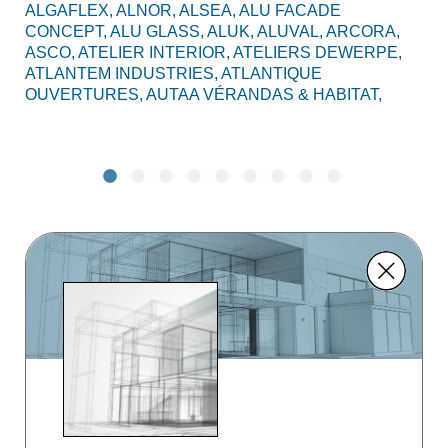
ALGAFLEX,
ALNOR,
ALSEA,
ALU FACADE
AL
CONCEPT,
ALU GLASS,
ALUK,
ALUVAL,
ARCORA,
CO
ASCO,
ATELIER INTERIOR,
ATELIERS DEWERPE,
BO
ATLANTEM INDUSTRIES,
ATLANTIQUE
C2
OUVERTURES,
AUTAA VÉRANDAS & HABITAT,