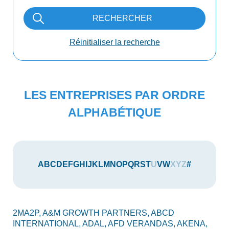
RECHERCHER
Réinitialiser la recherche
LES ENTREPRISES PAR ORDRE
ALPHABÉTIQUE
A
B
C
D
E
F
G
H
I
J
K
L
M
N
O
P
Q
R
S
T
U
V
W
X
Y
Z
#
2MA2P,
A&M GROWTH PARTNERS,
ABCD
AU
INTERNATIONAL,
ADAL,
AFD VERANDAS,
AKENA,
AX