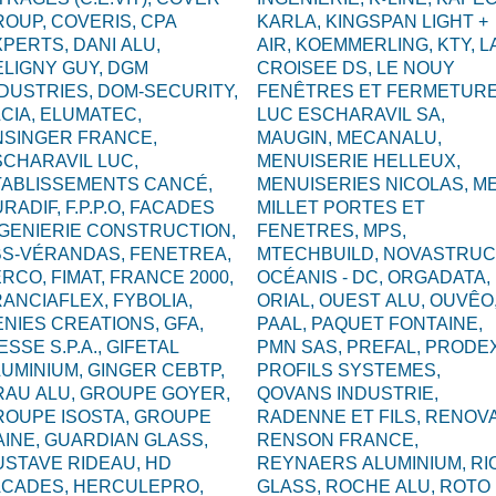
ROUP,
COVERIS,
CPA
KARLA,
KINGSPAN LIGHT +
XPERTS,
DANI ALU,
AIR,
KOEMMERLING,
KTY,
L
ELIGNY GUY,
DGM
CROISEE DS,
LE NOUY
NDUSTRIES,
DOM-SECURITY,
FENÊTRES ET FERMETURE
CIA,
ELUMATEC,
LUC ESCHARAVIL SA,
NSINGER FRANCE,
MAUGIN,
MECANALU,
CHARAVIL LUC,
MENUISERIE HELLEUX,
TABLISSEMENTS CANCÉ,
MENUISERIES NICOLAS,
ME
URADIF,
F.P.P.O,
FACADES
MILLET PORTES ET
NGENIERIE CONSTRUCTION,
FENETRES,
MPS,
BS-VÉRANDAS,
FENETREA,
MTECHBUILD,
NOVASTRUC
ERCO,
FIMAT,
FRANCE 2000,
OCÉANIS - DC,
ORGADATA,
RANCIAFLEX,
FYBOLIA,
ORIAL,
OUEST ALU,
OUVÊO
ENIES CREATIONS,
GFA,
PAAL,
PAQUET FONTAINE,
ESSE S.P.A.,
GIFETAL
PMN SAS,
PREFAL,
PRODEX
LUMINIUM,
GINGER CEBTP,
PROFILS SYSTEMES,
RAU ALU,
GROUPE GOYER,
QOVANS INDUSTRIE,
ROUPE ISOSTA,
GROUPE
RADENNE ET FILS,
RENOVA
AINE,
GUARDIAN GLASS,
RENSON FRANCE,
USTAVE RIDEAU,
HD
REYNAERS ALUMINIUM,
RI
ACADES,
HERCULEPRO,
GLASS,
ROCHE ALU,
ROTO