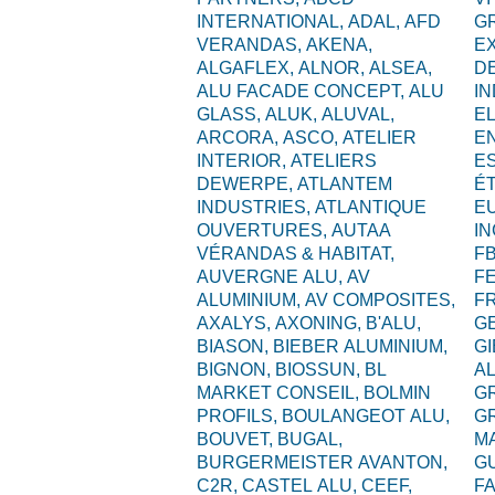
INTERNATIONAL,
ADAL,
AFD
G
VERANDAS,
AKENA,
E
ALGAFLEX,
ALNOR,
ALSEA,
D
ALU FACADE CONCEPT,
ALU
I
GLASS,
ALUK,
ALUVAL,
EL
ARCORA,
ASCO,
ATELIER
E
INTERIOR,
ATELIERS
ES
DEWERPE,
ATLANTEM
É
INDUSTRIES,
ATLANTIQUE
E
OUVERTURES,
AUTAA
I
VÉRANDAS & HABITAT,
F
AUVERGNE ALU,
AV
F
ALUMINIUM,
AV COMPOSITES,
F
AXALYS,
AXONING,
B'ALU,
G
BIASON,
BIEBER ALUMINIUM,
GI
BIGNON,
BIOSSUN,
BL
A
MARKET CONSEIL,
BOLMIN
G
PROFILS,
BOULANGEOT ALU,
G
BOUVET,
BUGAL,
M
BURGERMEISTER AVANTON,
G
C2R,
CASTEL ALU,
CEEF,
F