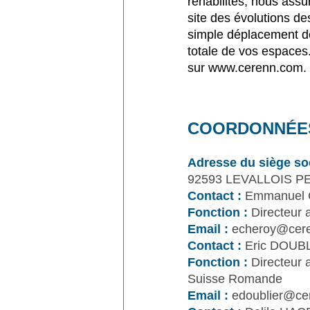
réhabilités, nous assu
site des évolutions de
simple déplacement de
totale de vos espaces
sur www.cerenn.com.
COORDONNÉE
Adresse du siège soc
92593 LEVALLOIS P
Contact :
Emmanuel
Fonction :
Directeur 
Email :
echeroy@cer
Contact :
Eric DOUB
Fonction :
Directeur 
Suisse Romande
Email :
edoublier@ce