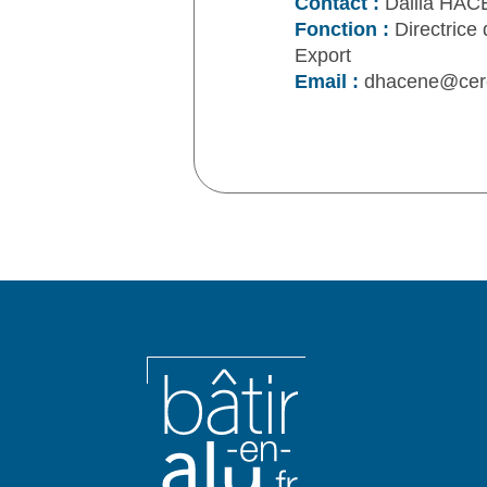
Contact :
Dalila HA
Fonction :
Directrice 
Export
Email :
dhacene@cer