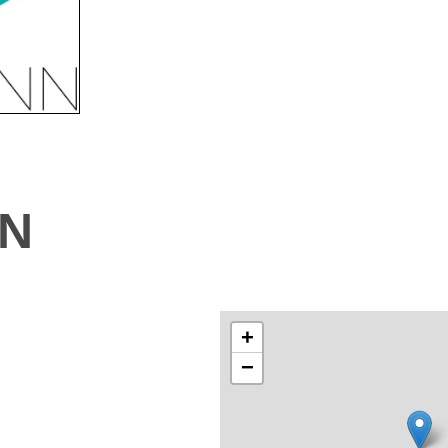
N
+
−