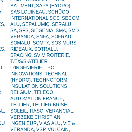
BATIMENT,
SAPA (HYDRO),
A
SAS LOUINEAU,
SCHÜCO
INTERNATIONAL SCS,
SECOM
S,
ALU,
SEPALUMIC,
SERALU
SA,
SFS,
SIEGENIA,
SMA,
SMD
VÉRANDA,
SNFA,
SOFRADI,
SOMALU,
SOMFY,
SOS MURS
S,
RIDEAUX,
SOTRALU,
SPACING,
SV MIROITERIE,
T/E/S/S-ATELIER
T,
D'INGÉNIERIE,
TBC
INNOVATIONS,
TECHNAL
,
(HYDRO),
TECHNOFORM
INSULATION SOLUTIONS
,
BELGIUM,
TELECO
AUTOMATION FRANCE,
TELLIER,
TELLIER BRISE-
L,
SOLEIL,
TIASO,
VERANCIAL,
VERBEKE CHRISTIAN
OU
INGENIEUR,
VIAS ALU,
VIE &
VERANDA,
VSP,
VULCAIN,