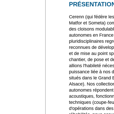
PRÉSENTATIO
Cerenn (qui fédère le
Matfor et Someta) conço
des cloisons modulabl
autonomes en France e
pluridisciplinaires r
reconnues de dévelop
et de mise au point s
chantier, de pose et d
allions l'habileté néce
puissance liée à nos d
situés dans le Grand 
Alsace). Nos collectio
autonomes répondent a
acoustiques, fonctionn
techniques (coupe-feu)
d'opérations dans de