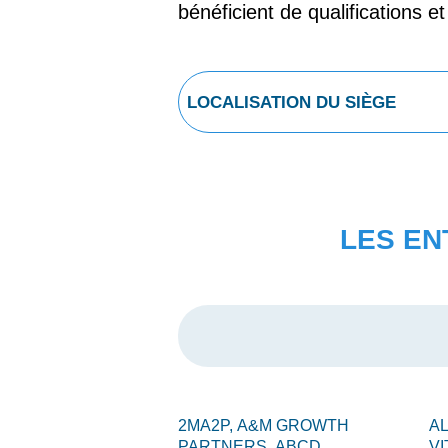
bénéficient de qualifications e
LES EN
2MA2P,
A&M GROWTH
A
PARTNERS,
ABCD
VI