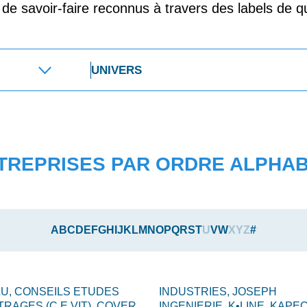
t de savoir-faire reconnus à travers des labels de qu
TREPRISES PAR ORDRE ALPHA
A
B
C
D
E
F
G
H
I
J
K
L
M
N
O
P
Q
R
S
T
U
V
W
X
Y
Z
#
LU,
CONSEILS ETUDES
INDUSTRIES,
JOSEPH
TRAGES (C.E.VIT),
COVER
INGENIERIE,
K•LINE,
KAPEC