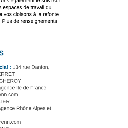
rons également le suivi sur
s espaces de travail du
 vos cloisons à la refonte
. Plus de renseignements
S
ial :
134 rue Danton,
ERRET
 CHEROY
agence Ile de France
enn.com
LIER
agence Rhône Alpes et
renn.com