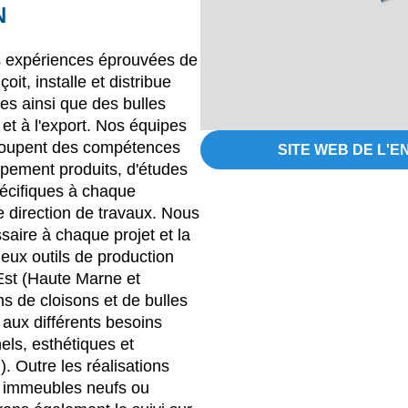
N
s expériences éprouvées de
it, installe et distribue
es ainsi que des bulles
t à l'export. Nos équipes
egroupent des compétences
SITE WEB DE L'E
pement produits, d'études
pécifiques à chaque
e direction de travaux. Nous
ssaire à chaque projet et la
eux outils de production
Est (Haute Marne et
ns de cloisons et de bulles
ux différents besoins
els, esthétiques et
. Outre les réalisations
s immeubles neufs ou