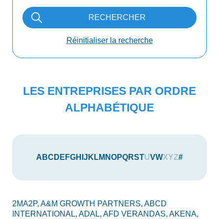
RECHERCHER
Réinitialiser la recherche
LES ENTREPRISES PAR ORDRE
ALPHABÉTIQUE
A
B
C
D
E
F
G
H
I
J
K
L
M
N
O
P
Q
R
S
T
U
V
W
X
Y
Z
#
2MA2P,
A&M GROWTH PARTNERS,
ABCD
AU
INTERNATIONAL,
ADAL,
AFD VERANDAS,
AKENA,
AX