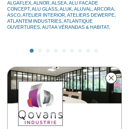
ALGAFLEX,
ALNOR,
ALSEA,
ALU FACADE
AL
CONCEPT,
ALU GLASS,
ALUK,
ALUVAL,
ARCORA,
CO
ASCO,
ATELIER INTERIOR,
ATELIERS DEWERPE,
BO
ATLANTEM INDUSTRIES,
ATLANTIQUE
C2
OUVERTURES,
AUTAA VÉRANDAS & HABITAT,