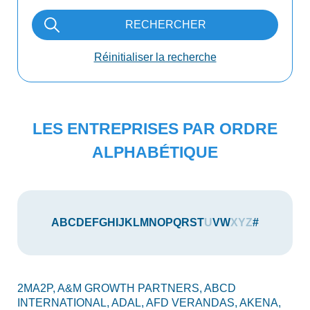
RECHERCHER
Réinitialiser la recherche
LES ENTREPRISES PAR ORDRE
ALPHABÉTIQUE
A
B
C
D
E
F
G
H
I
J
K
L
M
N
O
P
Q
R
S
T
U
V
W
X
Y
Z
#
2MA2P,
A&M GROWTH PARTNERS,
ABCD
AU
INTERNATIONAL,
ADAL,
AFD VERANDAS,
AKENA,
AX