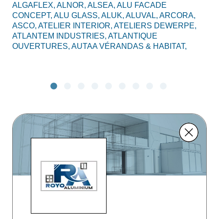
ALGAFLEX,
ALNOR,
ALSEA,
ALU FACADE
AL
CONCEPT,
ALU GLASS,
ALUK,
ALUVAL,
ARCORA,
CO
ASCO,
ATELIER INTERIOR,
ATELIERS DEWERPE,
BO
ATLANTEM INDUSTRIES,
ATLANTIQUE
C2
OUVERTURES,
AUTAA VÉRANDAS & HABITAT,