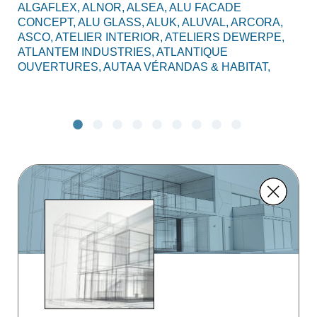
ALGAFLEX,
ALNOR,
ALSEA,
ALU FACADE
AL
CONCEPT,
ALU GLASS,
ALUK,
ALUVAL,
ARCORA,
CO
ASCO,
ATELIER INTERIOR,
ATELIERS DEWERPE,
BO
ATLANTEM INDUSTRIES,
ATLANTIQUE
C2
OUVERTURES,
AUTAA VÉRANDAS & HABITAT,