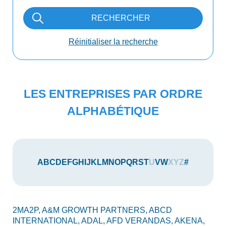
RECHERCHER
Réinitialiser la recherche
LES ENTREPRISES PAR ORDRE
ALPHABÉTIQUE
A
B
C
D
E
F
G
H
I
J
K
L
M
N
O
P
Q
R
S
T
U
V
W
X
Y
Z
#
2MA2P,
A&M GROWTH PARTNERS,
ABCD
AU
INTERNATIONAL,
ADAL,
AFD VERANDAS,
AKENA,
AX