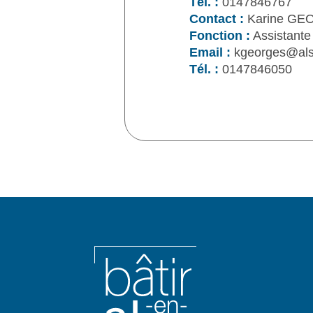
Tél. :
0147846767
Contact :
Karine GE
Fonction :
Assistante 
Email :
kgeorges@als
Tél. :
0147846050