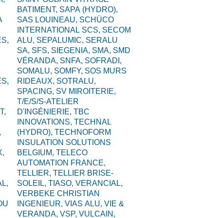
BATIMENT,
SAPA (HYDRO),
A
SAS LOUINEAU,
SCHÜCO
INTERNATIONAL SCS,
SECOM
S,
ALU,
SEPALUMIC,
SERALU
SA,
SFS,
SIEGENIA,
SMA,
SMD
VÉRANDA,
SNFA,
SOFRADI,
SOMALU,
SOMFY,
SOS MURS
S,
RIDEAUX,
SOTRALU,
SPACING,
SV MIROITERIE,
T/E/S/S-ATELIER
T,
D'INGÉNIERIE,
TBC
INNOVATIONS,
TECHNAL
,
(HYDRO),
TECHNOFORM
INSULATION SOLUTIONS
,
BELGIUM,
TELECO
AUTOMATION FRANCE,
TELLIER,
TELLIER BRISE-
L,
SOLEIL,
TIASO,
VERANCIAL,
VERBEKE CHRISTIAN
OU
INGENIEUR,
VIAS ALU,
VIE &
VERANDA,
VSP,
VULCAIN,