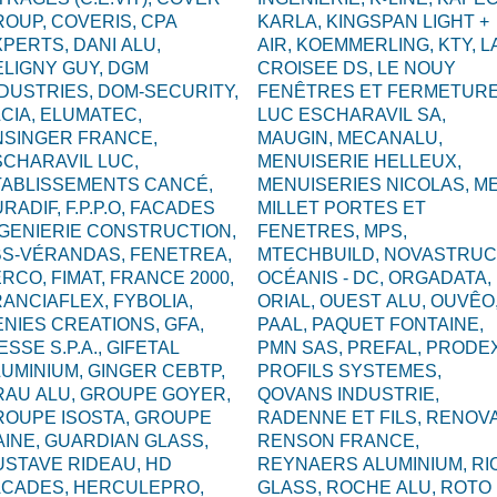
ROUP,
COVERIS,
CPA
KARLA,
KINGSPAN LIGHT +
XPERTS,
DANI ALU,
AIR,
KOEMMERLING,
KTY,
L
ELIGNY GUY,
DGM
CROISEE DS,
LE NOUY
NDUSTRIES,
DOM-SECURITY,
FENÊTRES ET FERMETURE
CIA,
ELUMATEC,
LUC ESCHARAVIL SA,
NSINGER FRANCE,
MAUGIN,
MECANALU,
CHARAVIL LUC,
MENUISERIE HELLEUX,
TABLISSEMENTS CANCÉ,
MENUISERIES NICOLAS,
ME
URADIF,
F.P.P.O,
FACADES
MILLET PORTES ET
NGENIERIE CONSTRUCTION,
FENETRES,
MPS,
BS-VÉRANDAS,
FENETREA,
MTECHBUILD,
NOVASTRUC
ERCO,
FIMAT,
FRANCE 2000,
OCÉANIS - DC,
ORGADATA,
RANCIAFLEX,
FYBOLIA,
ORIAL,
OUEST ALU,
OUVÊO
ENIES CREATIONS,
GFA,
PAAL,
PAQUET FONTAINE,
ESSE S.P.A.,
GIFETAL
PMN SAS,
PREFAL,
PRODEX
LUMINIUM,
GINGER CEBTP,
PROFILS SYSTEMES,
RAU ALU,
GROUPE GOYER,
QOVANS INDUSTRIE,
ROUPE ISOSTA,
GROUPE
RADENNE ET FILS,
RENOVA
AINE,
GUARDIAN GLASS,
RENSON FRANCE,
USTAVE RIDEAU,
HD
REYNAERS ALUMINIUM,
RI
ACADES,
HERCULEPRO,
GLASS,
ROCHE ALU,
ROTO