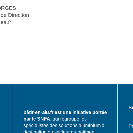
ORGES
de Direction
ea.fr
S
bâtir-en-alu.fr est une initiative portée
par le SNFA,
qui regroupe les
spécialistes des solutions aluminium à
Po
destination du secteur du bâtiment.