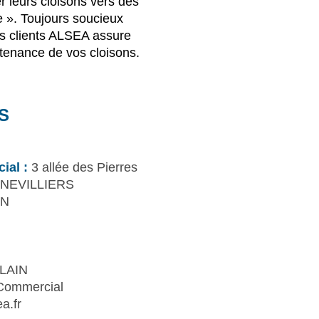
r leurs cloisons vers des
e ». Toujours soucieux
ses clients ALSEA assure
intenance de vos cloisons.
S
ial :
3 allée des Pierres
NNEVILLIERS
UN
LAIN
Commercial
a.fr