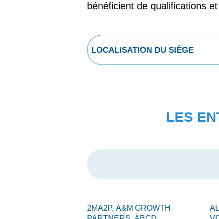
bénéficient de qualifications e
LES EN
2MA2P,
A&M GROWTH
A
PARTNERS,
ABCD
VI