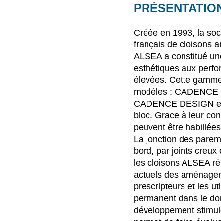
PRÉSENTATIO
Créée en 1993, la soc
français de cloisons a
ALSEA a constitué un
esthétiques aux perf
élevées. Cette gamme 
modèles : CADENCE un
CADENCE DESIGN et V
bloc. Grace à leur con
peuvent être habillées 
La jonction des pareme
bord, par joints creux
les cloisons ALSEA ré
actuels des aménagem
prescripteurs et les u
permanent dans le dom
développement stimule