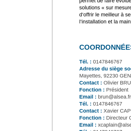
permet de faire évolue
solutions « sur mesur
d’offrir le meilleur à 
l’installation et la ma
COORDONNÉE
Tél. :
0147846767
Adresse du siège soc
Mayettes, 92230 GE
Contact :
Olivier BR
Fonction :
Président
Email :
brun@alsea.fr
Tél. :
0147846767
Contact :
Xavier CAP
Fonction :
Directeur 
Email :
xcaplain@alse