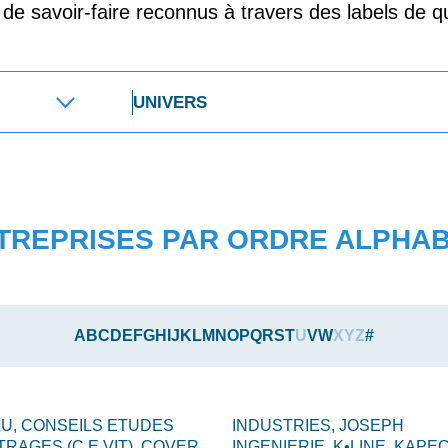
t de savoir-faire reconnus à travers des labels de qu
TREPRISES PAR ORDRE ALPHA
A
B
C
D
E
F
G
H
I
J
K
L
M
N
O
P
Q
R
S
T
U
V
W
X
Y
Z
#
LU,
CONSEILS ETUDES
INDUSTRIES,
JOSEPH
TRAGES (C.E.VIT),
COVER
INGENIERIE,
K•LINE,
KAPEC