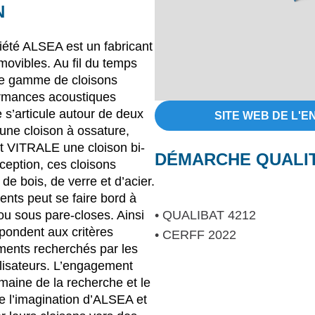
N
iété ALSEA est un fabricant
movibles. Au fil du temps
e gamme de cloisons
ormances acoustiques
s’articule autour de deux
SITE WEB DE L'E
e cloison à ossature,
ITRALE une cloison bi-
DÉMARCHE QUALI
ception, ces cloisons
de bois, de verre et d’acier.
nts peut se faire bord à
 ou sous pare-closes. Ainsi
• QUALIBAT 4212
pondent aux critères
• CERFF 2022
ents recherchés par les
tilisateurs. L’engagement
aine de la recherche et le
 l’imagination d’ALSEA et