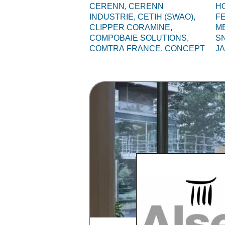
CERENN,
CERENN
HO
INDUSTRIE,
CETIH (SWAO),
F
CLIPPER CORAMINE,
M
COMPOBAIE SOLUTIONS,
S
COMTRA FRANCE,
CONCEPT
J