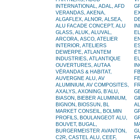
INTERNATIONAL,
ADAL,
AFD
G
VERANDAS,
AKENA,
E
ALGAFLEX,
ALNOR,
ALSEA,
D
ALU FACADE CONCEPT,
ALU
I
GLASS,
ALUK,
ALUVAL,
EL
ARCORA,
ASCO,
ATELIER
E
INTERIOR,
ATELIERS
ES
DEWERPE,
ATLANTEM
É
INDUSTRIES,
ATLANTIQUE
E
OUVERTURES,
AUTAA
I
VÉRANDAS & HABITAT,
F
AUVERGNE ALU,
AV
F
ALUMINIUM,
AV COMPOSITES,
F
AXALYS,
AXONING,
B'ALU,
G
BIASON,
BIEBER ALUMINIUM,
GI
BIGNON,
BIOSSUN,
BL
A
MARKET CONSEIL,
BOLMIN
G
PROFILS,
BOULANGEOT ALU,
G
BOUVET,
BUGAL,
M
BURGERMEISTER AVANTON,
G
C2R,
CASTEL ALU,
CEEF,
F