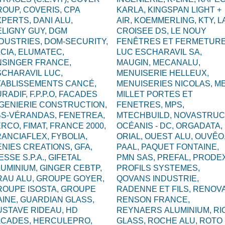
ROUP,
COVERIS,
CPA
KARLA,
KINGSPAN LIGHT +
XPERTS,
DANI ALU,
AIR,
KOEMMERLING,
KTY,
L
ELIGNY GUY,
DGM
CROISEE DS,
LE NOUY
NDUSTRIES,
DOM-SECURITY,
FENÊTRES ET FERMETURE
CIA,
ELUMATEC,
LUC ESCHARAVIL SA,
NSINGER FRANCE,
MAUGIN,
MECANALU,
CHARAVIL LUC,
MENUISERIE HELLEUX,
TABLISSEMENTS CANCÉ,
MENUISERIES NICOLAS,
ME
URADIF,
F.P.P.O,
FACADES
MILLET PORTES ET
NGENIERIE CONSTRUCTION,
FENETRES,
MPS,
BS-VÉRANDAS,
FENETREA,
MTECHBUILD,
NOVASTRUC
ERCO,
FIMAT,
FRANCE 2000,
OCÉANIS - DC,
ORGADATA,
RANCIAFLEX,
FYBOLIA,
ORIAL,
OUEST ALU,
OUVÊO
ENIES CREATIONS,
GFA,
PAAL,
PAQUET FONTAINE,
ESSE S.P.A.,
GIFETAL
PMN SAS,
PREFAL,
PRODEX
LUMINIUM,
GINGER CEBTP,
PROFILS SYSTEMES,
RAU ALU,
GROUPE GOYER,
QOVANS INDUSTRIE,
ROUPE ISOSTA,
GROUPE
RADENNE ET FILS,
RENOVA
AINE,
GUARDIAN GLASS,
RENSON FRANCE,
USTAVE RIDEAU,
HD
REYNAERS ALUMINIUM,
RI
ACADES,
HERCULEPRO,
GLASS,
ROCHE ALU,
ROTO