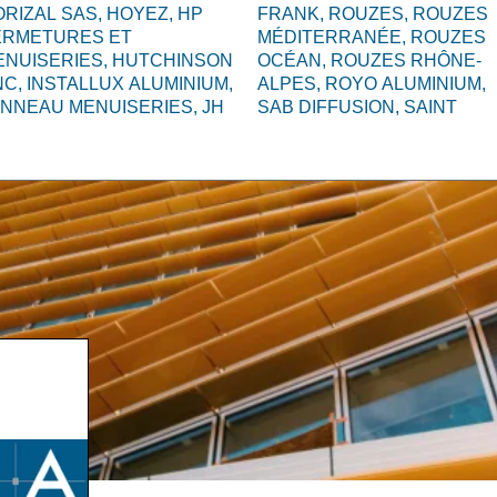
RIZAL SAS,
HOYEZ,
HP
FRANK,
ROUZES,
ROUZES
ERMETURES ET
MÉDITERRANÉE,
ROUZES
ENUISERIES,
HUTCHINSON
OCÉAN,
ROUZES RHÔNE-
NC,
INSTALLUX ALUMINIUM,
ALPES,
ROYO ALUMINIUM,
ANNEAU MENUISERIES,
JH
SAB DIFFUSION,
SAINT