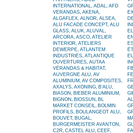
INTERNATIONAL,
ADAL,
AFD
G
VERANDAS,
AKENA,
E
ALGAFLEX,
ALNOR,
ALSEA,
D
ALU FACADE CONCEPT,
ALU
I
GLASS,
ALUK,
ALUVAL,
EL
ARCORA,
ASCO,
ATELIER
E
INTERIOR,
ATELIERS
ES
DEWERPE,
ATLANTEM
É
INDUSTRIES,
ATLANTIQUE
E
OUVERTURES,
AUTAA
I
VÉRANDAS & HABITAT,
F
AUVERGNE ALU,
AV
F
ALUMINIUM,
AV COMPOSITES,
F
AXALYS,
AXONING,
B'ALU,
G
BIASON,
BIEBER ALUMINIUM,
GI
BIGNON,
BIOSSUN,
BL
A
MARKET CONSEIL,
BOLMIN
G
PROFILS,
BOULANGEOT ALU,
G
BOUVET,
BUGAL,
M
BURGERMEISTER AVANTON,
G
C2R,
CASTEL ALU,
CEEF,
F