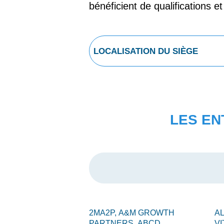
bénéficient de qualifications e
LES EN
2MA2P,
A&M GROWTH
A
PARTNERS,
ABCD
VI