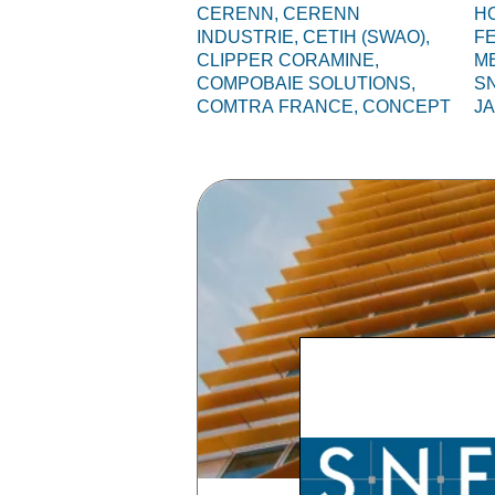
CERENN,
CERENN
HO
INDUSTRIE,
CETIH (SWAO),
F
CLIPPER CORAMINE,
M
COMPOBAIE SOLUTIONS,
S
COMTRA FRANCE,
CONCEPT
J