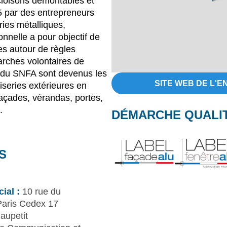
cloisons démontables et
 par des entrepreneurs
ies métalliques,
onnelle a pour objectif de
s autour de règles
rches volontaires de
 du SNFA sont devenus les
SITE WEB DE L'E
iseries extérieures en
façades, vérandas, portes,
.
DÉMARCHE QUALI
S
ial :
10 rue du
aris Cedex 17
aupetit