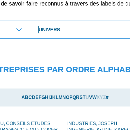
t de savoir-faire reconnus à travers des labels de qu
TREPRISES PAR ORDRE ALPHA
A
B
C
D
E
F
G
H
I
J
K
L
M
N
O
P
Q
R
S
T
U
V
W
X
Y
Z
#
LU,
CONSEILS ETUDES
INDUSTRIES,
JOSEPH
TRAGES (C.E.VIT),
COVER
INGENIERIE,
K•LINE,
KAPEC