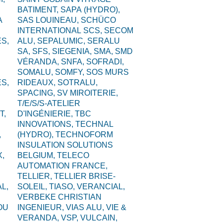
BATIMENT,
SAPA (HYDRO),
A
SAS LOUINEAU,
SCHÜCO
INTERNATIONAL SCS,
SECOM
S,
ALU,
SEPALUMIC,
SERALU
SA,
SFS,
SIEGENIA,
SMA,
SMD
VÉRANDA,
SNFA,
SOFRADI,
SOMALU,
SOMFY,
SOS MURS
S,
RIDEAUX,
SOTRALU,
SPACING,
SV MIROITERIE,
T/E/S/S-ATELIER
T,
D'INGÉNIERIE,
TBC
INNOVATIONS,
TECHNAL
,
(HYDRO),
TECHNOFORM
INSULATION SOLUTIONS
,
BELGIUM,
TELECO
AUTOMATION FRANCE,
TELLIER,
TELLIER BRISE-
L,
SOLEIL,
TIASO,
VERANCIAL,
VERBEKE CHRISTIAN
OU
INGENIEUR,
VIAS ALU,
VIE &
VERANDA,
VSP,
VULCAIN,