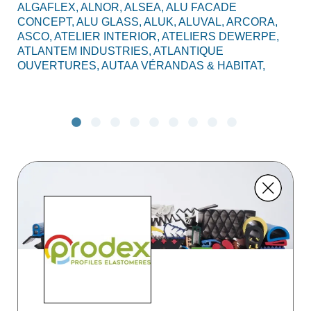
ALGAFLEX,
ALNOR,
ALSEA,
ALU FACADE
AL
CONCEPT,
ALU GLASS,
ALUK,
ALUVAL,
ARCORA,
CO
ASCO,
ATELIER INTERIOR,
ATELIERS DEWERPE,
BO
ATLANTEM INDUSTRIES,
ATLANTIQUE
C2
OUVERTURES,
AUTAA VÉRANDAS & HABITAT,