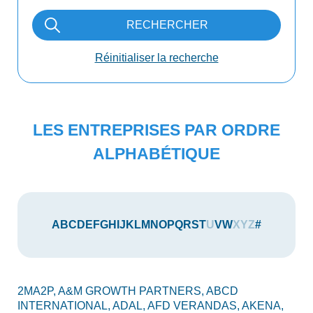
RECHERCHER
Réinitialiser la recherche
LES ENTREPRISES PAR ORDRE
ALPHABÉTIQUE
A
B
C
D
E
F
G
H
I
J
K
L
M
N
O
P
Q
R
S
T
U
V
W
X
Y
Z
#
2MA2P,
A&M GROWTH PARTNERS,
ABCD
AU
INTERNATIONAL,
ADAL,
AFD VERANDAS,
AKENA,
AX