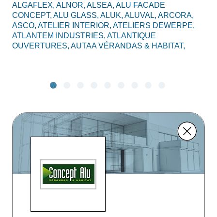
ALGAFLEX,
ALNOR,
ALSEA,
ALU FACADE
AL
CONCEPT,
ALU GLASS,
ALUK,
ALUVAL,
ARCORA,
CO
ASCO,
ATELIER INTERIOR,
ATELIERS DEWERPE,
BO
ATLANTEM INDUSTRIES,
ATLANTIQUE
C2
OUVERTURES,
AUTAA VÉRANDAS & HABITAT,