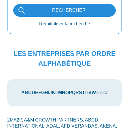
RECHERCHER
Réinitialiser la recherche
LES ENTREPRISES PAR ORDRE
ALPHABÉTIQUE
A
B
C
D
E
F
G
H
I
J
K
L
M
N
O
P
Q
R
S
T
U
V
W
X
Y
Z
#
2MA2P,
A&M GROWTH PARTNERS,
ABCD
AU
INTERNATIONAL,
ADAL,
AFD VERANDAS,
AKENA,
AX