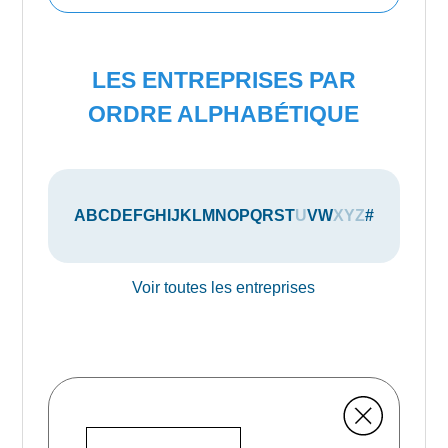
LES ENTREPRISES PAR
ORDRE ALPHABÉTIQUE
A
B
C
D
E
F
G
H
I
J
K
L
M
N
O
P
Q
R
S
T
U
V
W
X
Y
Z
#
Voir toutes les entreprises