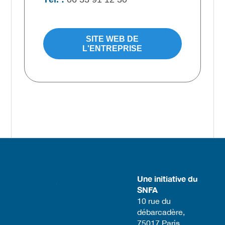
SITE WEB DE
L'ENTREPRISE
Une initiative du
SNFA
​10 rue du
débarcadère,
75017 Paris​