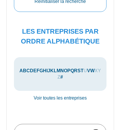
Réinitialiser la recherche
LES ENTREPRISES PAR
ORDRE ALPHABÉTIQUE
A
B
C
D
E
F
G
H
I
J
K
L
M
N
O
P
Q
R
S
T
U
V
W
X
Y
Z
#
Voir toutes les entreprises