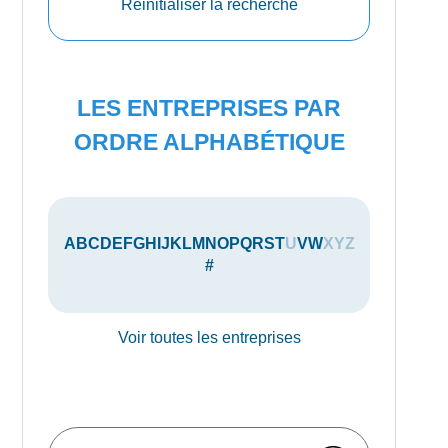
Réinitialiser la recherche
LES ENTREPRISES PAR
ORDRE ALPHABÉTIQUE
A
B
C
D
E
F
G
H
I
J
K
L
M
N
O
P
Q
R
S
T
U
V
W
X
Y
Z
#
Voir toutes les entreprises