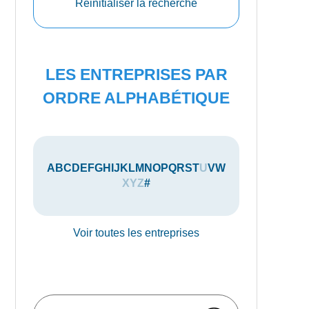
Réinitialiser la recherche
LES ENTREPRISES PAR
ORDRE ALPHABÉTIQUE
A
B
C
D
E
F
G
H
I
J
K
L
M
N
O
P
Q
R
S
T
U
V
W
X
Y
Z
#
Voir toutes les entreprises