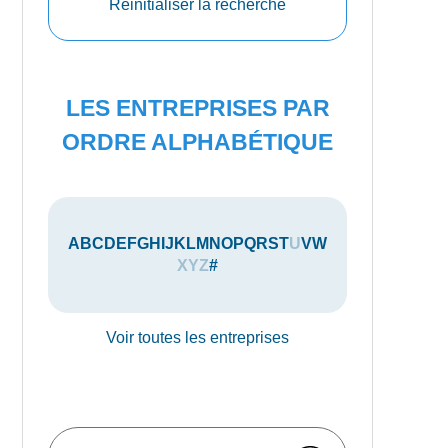
Réinitialiser la recherche
LES ENTREPRISES PAR
ORDRE ALPHABÉTIQUE
A
B
C
D
E
F
G
H
I
J
K
L
M
N
O
P
Q
R
S
T
U
V
W
X
Y
Z
#
Voir toutes les entreprises