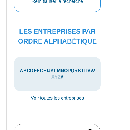
Réinitialiser la recherche
LES ENTREPRISES PAR
ORDRE ALPHABÉTIQUE
A
B
C
D
E
F
G
H
I
J
K
L
M
N
O
P
Q
R
S
T
U
V
W
X
Y
Z
#
Voir toutes les entreprises