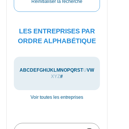
Réinitialiser la recherche
LES ENTREPRISES PAR
ORDRE ALPHABÉTIQUE
A
B
C
D
E
F
G
H
I
J
K
L
M
N
O
P
Q
R
S
T
U
V
W
X
Y
Z
#
Voir toutes les entreprises