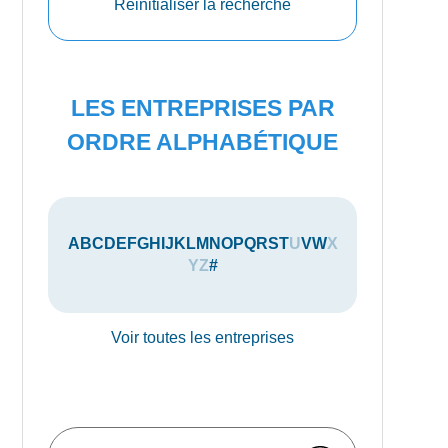
Réinitialiser la recherche
LES ENTREPRISES PAR
ORDRE ALPHABÉTIQUE
A
B
C
D
E
F
G
H
I
J
K
L
M
N
O
P
Q
R
S
T
U
V
W
X
Y
Z
#
Voir toutes les entreprises