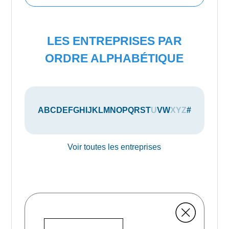
LES ENTREPRISES PAR
ORDRE ALPHABÉTIQUE
A
B
C
D
E
F
G
H
I
J
K
L
M
N
O
P
Q
R
S
T
U
V
W
X
Y
Z
#
Voir toutes les entreprises