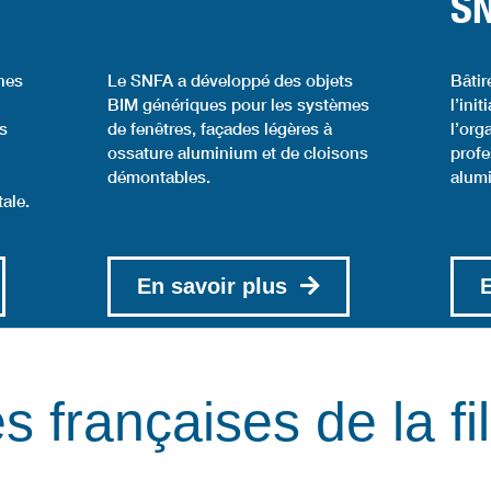
S
hes
Le SNFA a développé des objets
Bâtir
BIM génériques pour les systèmes
l’ini
es
de fenêtres, façades légères à
l’org
ossature aluminium et de cloisons
profe
démontables.
alum
ale.
En savoir plus
E
s françaises de la fil