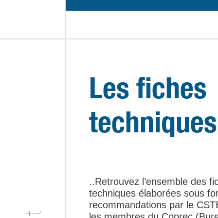
Les fiches
techniques
..Retrouvez l’ensemble des fi
techniques élaborées sous f
recommandations par le CST
les membres du Coprec (Bure