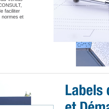
ICONSULT,
 faciliter
de normes et
Labels 
et Dém