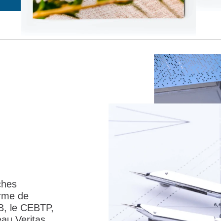
ches
orme de
B, le CEBTP,
au Veritas