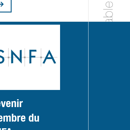
venir
embre du