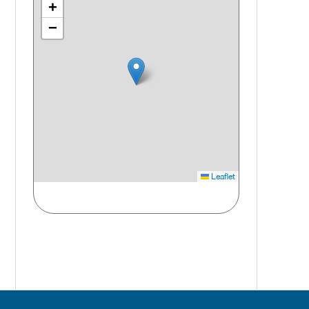
+
−
Leaflet