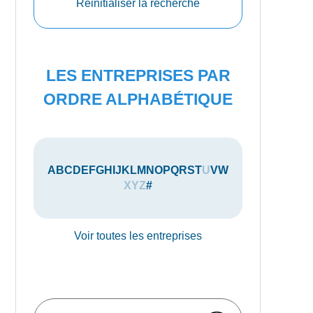
Réinitialiser la recherche
LES ENTREPRISES PAR
ORDRE ALPHABÉTIQUE
A
B
C
D
E
F
G
H
I
J
K
L
M
N
O
P
Q
R
S
T
U
V
W
X
Y
Z
#
Voir toutes les entreprises