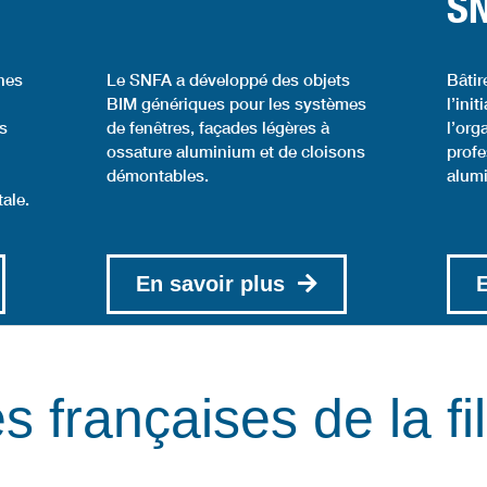
S
hes
Le SNFA a développé des objets
Bâtir
BIM génériques pour les systèmes
l’ini
es
de fenêtres, façades légères à
l’org
ossature aluminium et de cloisons
profe
démontables.
alum
ale.
En savoir plus
E
s françaises de la fil