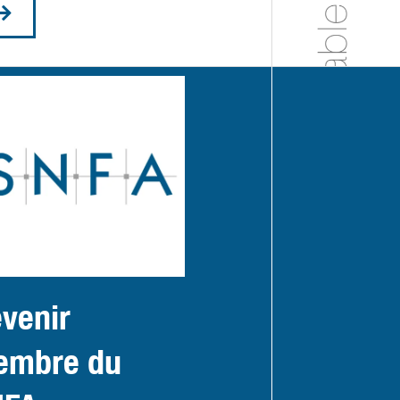
venir
embre du