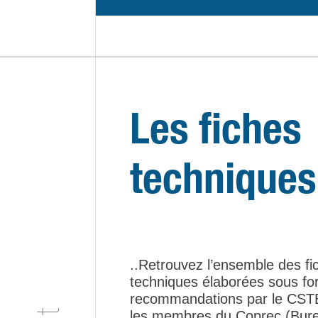
Les fiches
techniques
..Retrouvez l’ensemble des fi
techniques élaborées sous f
recommandations par le CST
les membres du Coprec (Bure