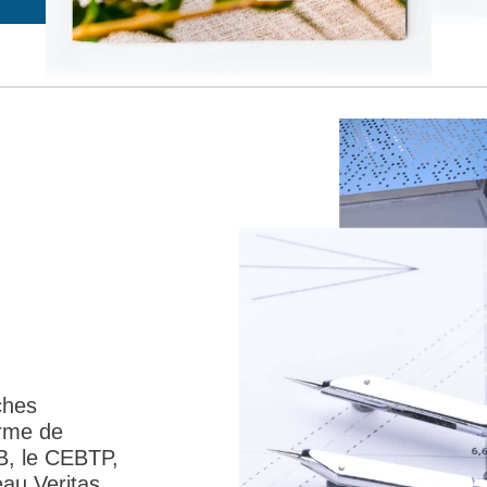
ches
orme de
B, le CEBTP,
au Veritas