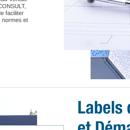
ICONSULT,
 faciliter
de normes et
Labels 
et Dém