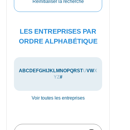
Réinitialiser la recherche
LES ENTREPRISES PAR
ORDRE ALPHABÉTIQUE
A
B
C
D
E
F
G
H
I
J
K
L
M
N
O
P
Q
R
S
T
U
V
W
X
Y
Z
#
Voir toutes les entreprises