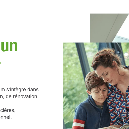
 un
r
um s’intègre dans
on, de rénovation,
ncières,
nnel,