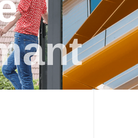
e
mant