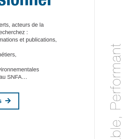
rts, acteurs de la
recherchez :
rmations et publications,
métiers,
vironnementales
r au SNFA…
s