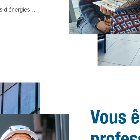
es d’énergies…
Vous ê
profes