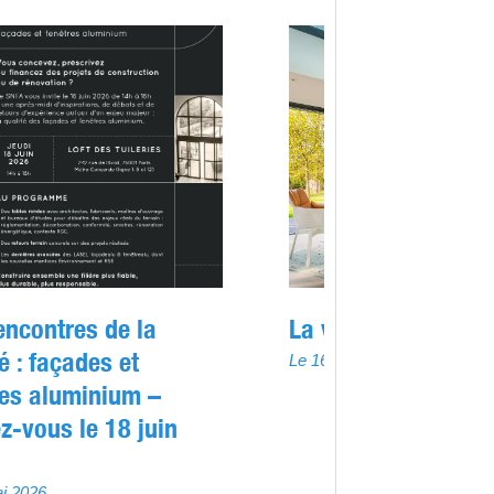
encontres de la
La véranda se réin
é : façades et
Le 16 avril 2026
res aluminium –
z-vous le 18 juin
i 2026