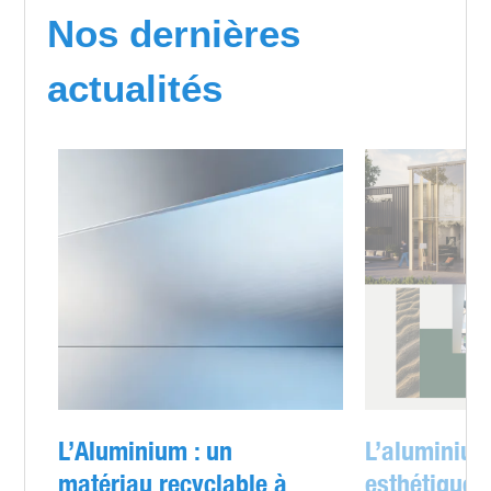
Nos dernières
actualités
L’Aluminium : un
L’aluminium
matériau recyclable à
esthétique e