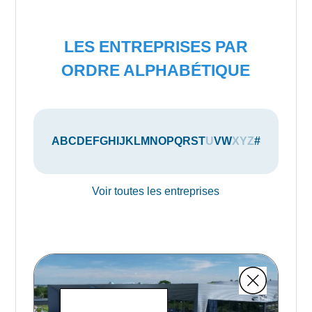
LES ENTREPRISES PAR
ORDRE ALPHABÉTIQUE
A
B
C
D
E
F
G
H
I
J
K
L
M
N
O
P
Q
R
S
T
U
V
W
X
Y
Z
#
Voir toutes les entreprises