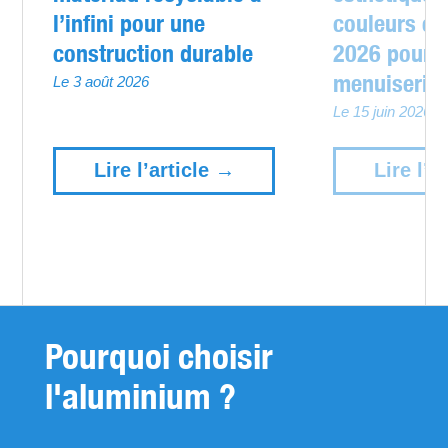
l’infini pour une
couleurs et
construction durable
2026 pour 
menuiserie
Le 3 août 2026
Le 15 juin 2026
Lire l’article →
Lire l’a
Pourquoi choisir
l'aluminium ?