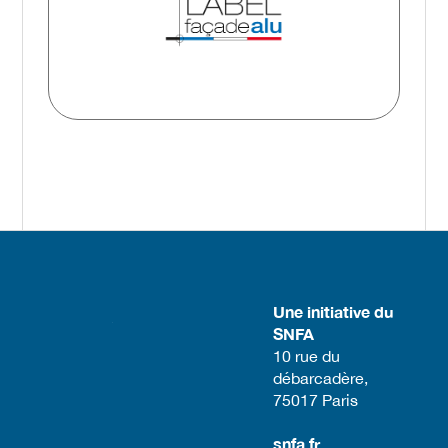
Une initiative du
SNFA
​10 rue du
débarcadère,
75017 Paris​
snfa.fr