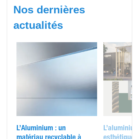
Nos dernières
actualités
L’Aluminium : un
L’aluminium
matériau recyclable à
esthétique e