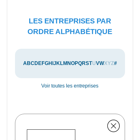
LES ENTREPRISES PAR
ORDRE ALPHABÉTIQUE
A
B
C
D
E
F
G
H
I
J
K
L
M
N
O
P
Q
R
S
T
U
V
W
X
Y
Z
#
Voir toutes les entreprises