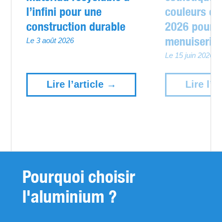
l’infini pour une
couleurs et
construction durable
2026 pour 
menuiserie
Le 3 août 2026
Le 15 juin 2026
Lire l’article →
Lire l’a
Pourquoi choisir
l'aluminium ?