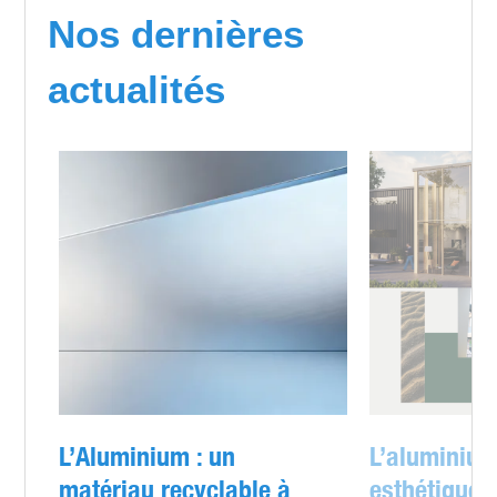
Nos dernières
actualités
L’Aluminium : un
L’aluminium
matériau recyclable à
esthétique e