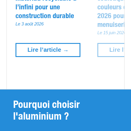
l’infini pour une
couleurs et
construction durable
2026 pour 
menuiserie
Le 3 août 2026
Le 15 juin 2026
Lire l’article →
Lire l’a
Pourquoi choisir
l'aluminium ?