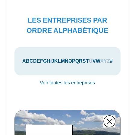
LES ENTREPRISES PAR
ORDRE ALPHABÉTIQUE
A
B
C
D
E
F
G
H
I
J
K
L
M
N
O
P
Q
R
S
T
U
V
W
X
Y
Z
#
Voir toutes les entreprises