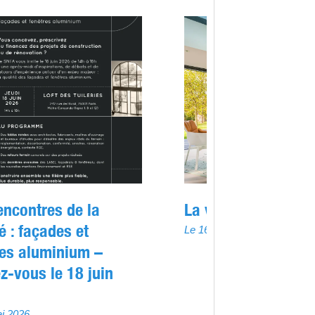
encontres de la
La véranda se réin
é : façades et
Le 16 avril 2026
res aluminium –
z-vous le 18 juin
i 2026