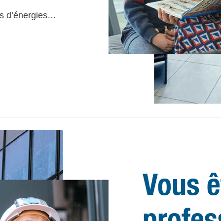
es d’énergies…
Vous ê
profes