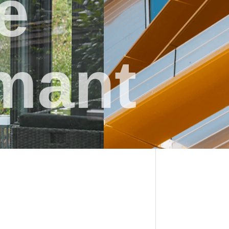
e
mant