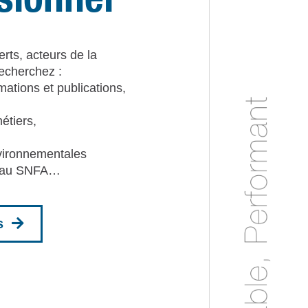
rts, acteurs de la
recherchez :
rmations et publications,
métiers,
vironnementales
r au SNFA…
s