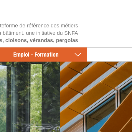
ateforme de référence des métiers
u bâtiment, une initiative du SNFA
s, cloisons, vérandas, pergolas
Emploi - Formation
n