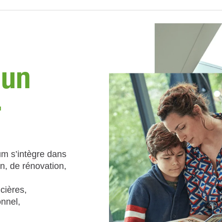
 un
r
um s’intègre dans
on, de rénovation,
ncières,
nnel,