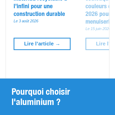
l’infini pour une
couleurs et
construction durable
2026 pour 
menuiserie
Le 3 août 2026
Le 15 juin 2026
Lire l’article →
Lire l’a
Pourquoi choisir
l'aluminium ?