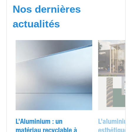
Nos dernières
actualités
L’Aluminium : un
L’aluminium
matériau recyclable à
esthétique e