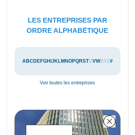
LES ENTREPRISES PAR
ORDRE ALPHABÉTIQUE
A
B
C
D
E
F
G
H
I
J
K
L
M
N
O
P
Q
R
S
T
U
V
W
X
Y
Z
#
Voir toutes les entreprises