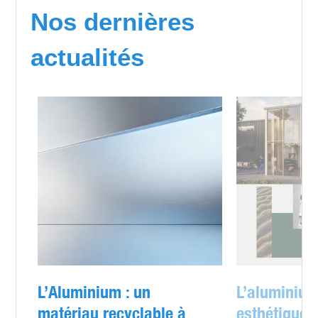
Nos dernières
actualités
L’Aluminium : un
L’aluminium
matériau recyclable à
esthétique e