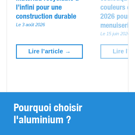
l’infini pour une
couleurs et
construction durable
2026 pour 
menuiserie
Le 3 août 2026
Le 15 juin 2026
Lire l’article →
Lire l’a
Pourquoi choisir
l'aluminium ?