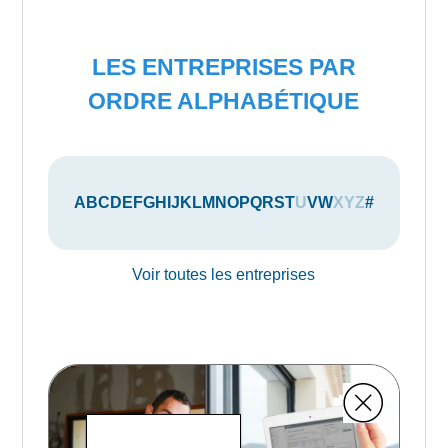
LES ENTREPRISES PAR
ORDRE ALPHABÉTIQUE
A
B
C
D
E
F
G
H
I
J
K
L
M
N
O
P
Q
R
S
T
U
V
W
X
Y
Z
#
Voir toutes les entreprises