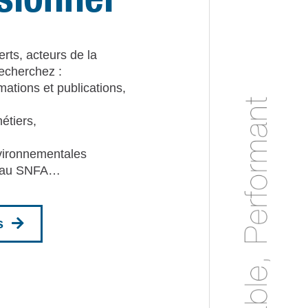
rts, acteurs de la
recherchez :
rmations et publications,
métiers,
vironnementales
r au SNFA…
s