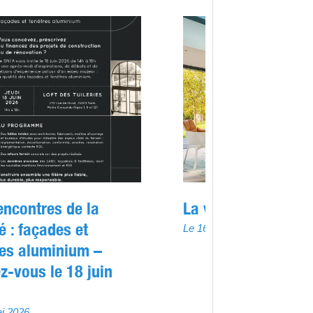
encontres de la
La véranda se réin
é : façades et
Le 16 avril 2026
res aluminium –
z-vous le 18 juin
i 2026