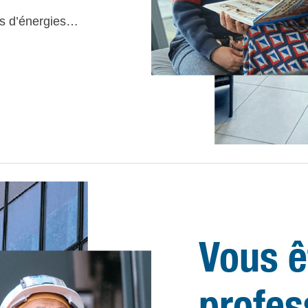
es d’énergies…
Vous ê
profes