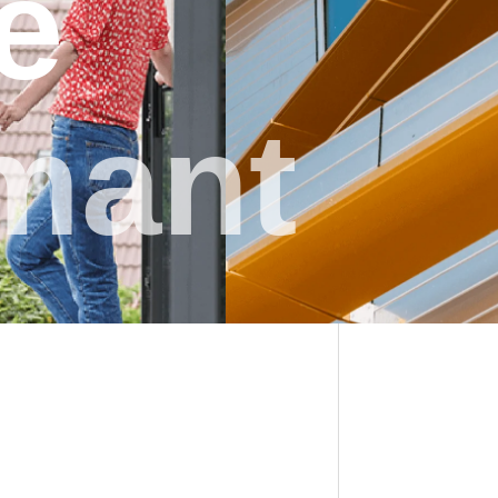
e
mant