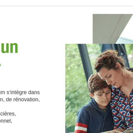
 un
r
um s’intègre dans
on, de rénovation,
ncières,
nnel,