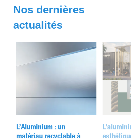
Nos dernières
actualités
L’Aluminium : un
L’aluminium
matériau recyclable à
esthétique e