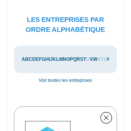
LES ENTREPRISES PAR
ORDRE ALPHABÉTIQUE
A
B
C
D
E
F
G
H
I
J
K
L
M
N
O
P
Q
R
S
T
U
V
W
X
Y
Z
#
Voir toutes les entreprises