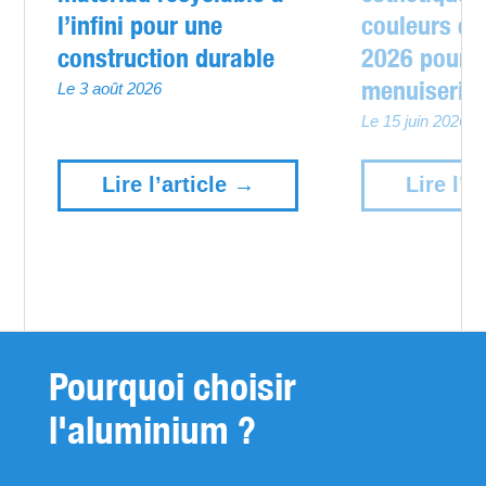
l’infini pour une
couleurs et
construction durable
2026 pour 
menuiserie
Le 3 août 2026
Le 15 juin 2026
Lire l’article →
Lire l’a
Pourquoi choisir
l'aluminium ?