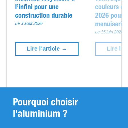
l’infini pour une
couleurs et
construction durable
2026 pour 
menuiserie
Le 3 août 2026
Le 15 juin 2026
Lire l’article →
Lire l’a
Pourquoi choisir
l'aluminium ?