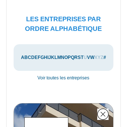
LES ENTREPRISES PAR
ORDRE ALPHABÉTIQUE
A
B
C
D
E
F
G
H
I
J
K
L
M
N
O
P
Q
R
S
T
U
V
W
X
Y
Z
#
Voir toutes les entreprises