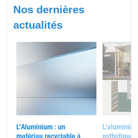
Nos dernières
actualités
L’Aluminium : un
L’aluminium
matériau recyclable à
esthétique e