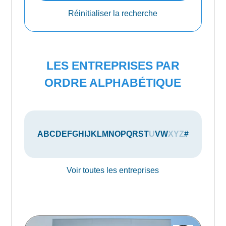
Réinitialiser la recherche
LES ENTREPRISES PAR
ORDRE ALPHABÉTIQUE
A
B
C
D
E
F
G
H
I
J
K
L
M
N
O
P
Q
R
S
T
U
V
W
X
Y
Z
#
Voir toutes les entreprises