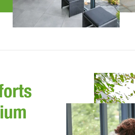
forts
nium