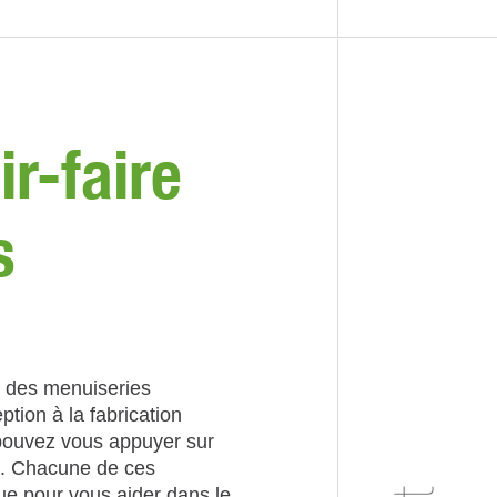
ir-faire
s
té des menuiseries
tion à la fabrication
 pouvez vous appuyer sur
é. Chacune de ces
e pour vous aider dans le