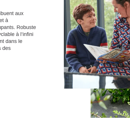
ibuent aux
et à
cupants. Robuste
lable à l’infini
nt dans le
s des