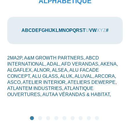
ALPHABÉTIQUE
A
B
C
D
E
F
G
H
I
J
K
L
M
N
O
P
Q
R
S
T
U
V
W
X
Y
Z
#
2MA2P,
A&M GROWTH PARTNERS,
ABCD
AU
INTERNATIONAL,
ADAL,
AFD VERANDAS,
AKENA,
AX
ALGAFLEX,
ALNOR,
ALSEA,
ALU FACADE
AL
CONCEPT,
ALU GLASS,
ALUK,
ALUVAL,
ARCORA,
CO
ASCO,
ATELIER INTERIOR,
ATELIERS DEWERPE,
BO
ATLANTEM INDUSTRIES,
ATLANTIQUE
C2
OUVERTURES,
AUTAA VÉRANDAS & HABITAT,